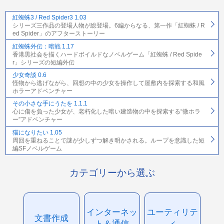
紅蜘蛛3 / Red Spider3 1.03
シリーズ三作品の登場人物が総登場。6編からなる、第一作「紅蜘蛛 / R
ed Spider」のアフターストーリー
紅蜘蛛外伝：暗戦 1.17
香港黒社会を描くハードボイルドなノベルゲーム「紅蜘蛛 / Red Spide
r」シリーズの短編外伝
少女奇談 0.6
怪物から逃げながら、回想の中の少女を操作して屋敷内を探索する和風
ホラーアドベンチャー
その小さな手にうたを 1.1.1
心に傷を負った少女が、老朽化した暗い建造物の中を探索する“微ホラ
ー”アドベンチャー
猫になりたい 1.05
周回を重ねることで謎が少しずつ解き明かされる。ループを意識した短
編SFノベルゲーム
カテゴリーから選ぶ
インターネッ
ユーティリテ
文書作成
ト＆通信
ィ