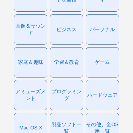
画像＆サウン
ビジネス
パーソナル
ド
家庭＆趣味
学習＆教育
ゲーム
アミューズメ
プログラミン
ハードウェア
ント
グ
製品ソフト一
その他、全OS
Mac OS X
覧
用一覧