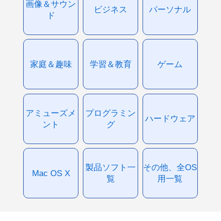
画像＆サウン
ビジネス
パーソナル
ド
家庭＆趣味
学習＆教育
ゲーム
アミューズメ
プログラミン
ハードウェア
ント
グ
製品ソフト一
その他、全OS
Mac OS X
覧
用一覧