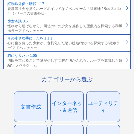
紅蜘蛛外伝：暗戦 1.17
香港黒社会を描くハードボイルドなノベルゲーム「紅蜘蛛 / Red Spide
r」シリーズの短編外伝
少女奇談 0.6
怪物から逃げながら、回想の中の少女を操作して屋敷内を探索する和風
ホラーアドベンチャー
その小さな手にうたを 1.1.1
心に傷を負った少女が、老朽化した暗い建造物の中を探索する“微ホラ
ー”アドベンチャー
猫になりたい 1.05
周回を重ねることで謎が少しずつ解き明かされる。ループを意識した短
編SFノベルゲーム
カテゴリーから選ぶ
インターネッ
ユーティリテ
文書作成
ト＆通信
ィ