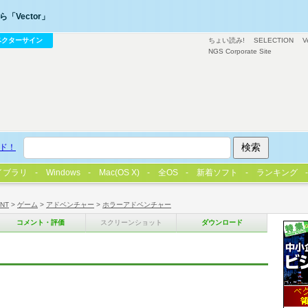
「Vector」
ベクターサイン
ちょい読み!
SELECTION
V
NGS Corporate Site
ド！
イブラリ
Windows
Mac(OS X)
全OS
新着ソフト
ランキング
/NT
>
ゲーム
>
アドベンチャー
>
ホラーアドベンチャー
コメント・評価
スクリーンショット
ダウンロード