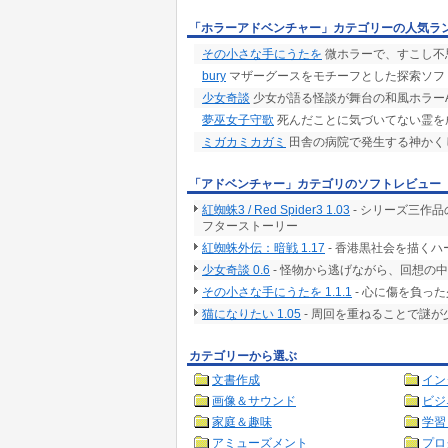
「ホラーアドベンチャー」カテゴリーの人気ラ
その小さな手にうたを
微ホラーで、すこし不
bury
マザーグースをモチーフとした探索ソフ
少女奇談
少女が語る怪談が舞台の和風ホラーA
夢巫女子守歌
死んだことに気づいてない霊を
ミガカミカガミ
田舎の病院で発生する神かくし
「アドベンチャー」カテゴリのソフトレビュー
紅蜘蛛3 / Red Spider3 1.03
- シリーズ三作品
フターストーリー
紅蜘蛛外伝：暗戦 1.17
- 香港黒社会を描くハー
少女奇談 0.6
- 怪物から逃げながら、回想の
その小さな手にうたを 1.1.1
- 心に傷を負っ
猫になりたい 1.05
- 周回を重ねることで謎
カテゴリーから選ぶ
文書作成
イン
画像＆サウンド
ビジ
家庭＆趣味
学習
アミューズメント
プロ