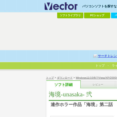
パソコンソフトを探すなら
ソフトライブラリ
PCショップ
サーチトレン
トップ
ラ
トップ
>
ダウンロード
>
Windows11/10/8/7/Vista/XP/2000
ソフト詳細
レビュー
海境-unasaka- 弐
連作ホラー作品「海境」第二話