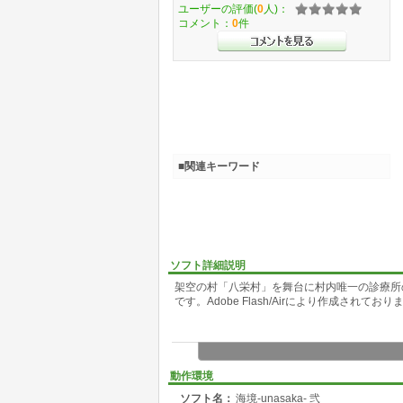
ユーザーの評価(
0
人)：
コメント：
0
件
■関連キーワード
ソフト詳細説明
架空の村「八栄村」を舞台に村内唯一の診療所
です。Adobe Flash/Airにより作成されており
動作環境
ソフト名：
海境-unasaka- 弐