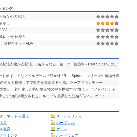
ンキング
思議な心のお話
トホラー
DV
成仏させる物語
 謎解きホラーADV
の登場人物が総登場。6編からなる、第一作「紅蜘蛛 / Red Spider」のア
ドボイルドなノベルゲーム「紅蜘蛛 / Red Spider」シリーズの短編外伝
中の少女を操作して屋敷内を探索する和風ホラーアドベンチャー
た少女が、老朽化した暗い建造物の中を探索する“微ホラー”アドベンチャー
が少しずつ解き明かされる。ループを意識した短編SFノベルゲーム
ターネット＆通信
ユーティリティ
ネス
パーソナル
＆教育
ゲーム
グラミング
ハードウェア