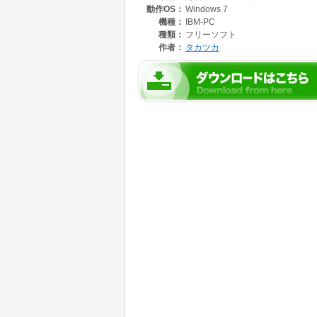
動作OS：
Windows 7
機種：
IBM-PC
種類：
フリーソフト
作者：
タカツカ