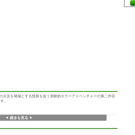
の火災を発端とする怪異を追う実験的ホラーアドベンチャーの第二作目
ます。
▼ 続きを見る ▼