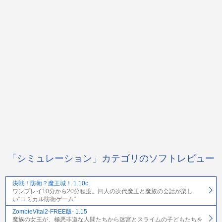
「シミュレーション」カテゴリのソフトレビュー
決戦！防衛？魔王城！ 1.10c
ワンプレイ10分から20分程度。四人の次代魔王と魔族の会話が楽し
い“コミカル防衛ゲーム”
ZombieVital2-FREE版- 1.15
魔族の女王が、極悪非道な人間たちから迷宮とスライムの子どもたちを