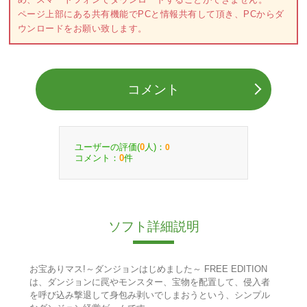
ページ上部にある共有機能でPCと情報共有して頂き、PCからダ
ウンロードをお願い致します。
コメント
ユーザーの評価(
人)：
0
0
コメント：
件
0
ソフト詳細説明
お宝ありマス!～ダンジョンはじめました～ FREE EDITION
は、ダンジョンに罠やモンスター、宝物を配置して、侵入者
を呼び込み撃退して身包み剥いでしまおうという、シンプル