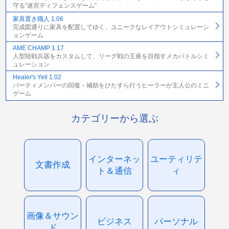
守る“迷宮ディフェンスゲーム”
家具置き職人 1.06
完成図通りに家具を配置してゆく、ユニークなレイアウトシミュレーシ
ョンゲーム
AME CHAMP 1.17
人型陸戦兵器をカスタムして、リーグ戦の王座を目指すメカバトルシミ
ュレーション
Healer's Yell 1.02
パーティメンバーの回復・補助をひたすら行うヒーラーが主人公のミニ
ゲーム
カテゴリーから選ぶ
インターネッ
ユーティリテ
文書作成
ト＆通信
ィ
画像＆サウン
ビジネス
パーソナル
ド