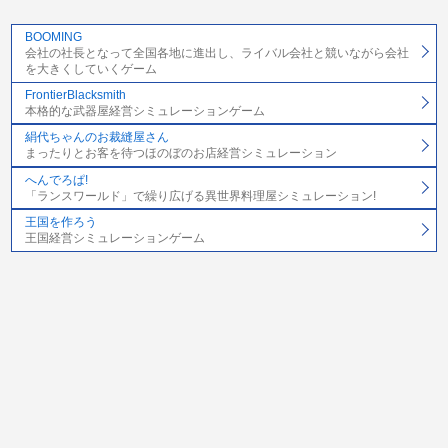
BOOMING
会社の社長となって全国各地に進出し、ライバル会社と競いながら会社
を大きくしていくゲーム
FrontierBlacksmith
本格的な武器屋経営シミュレーションゲーム
絹代ちゃんのお裁縫屋さん
まったりとお客を待つほのぼのお店経営シミュレーション
へんでろぱ!
「ランスワールド」で繰り広げる異世界料理屋シミュレーション!
王国を作ろう
王国経営シミュレーションゲーム