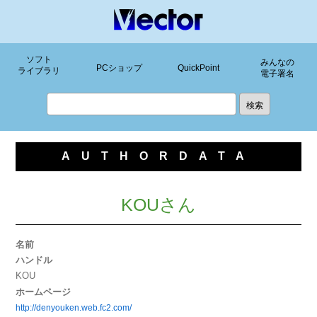
ソフト
みんなの
PCショップ
QuickPoint
ライブラリ
電子署名
AUTHORDATA
KOUさん
名前
ハンドル
KOU
ホームページ
http://denyouken.web.fc2.com/