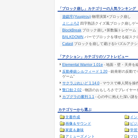
「ブロック崩し」カテゴリーの人気ランキング
遊戯牢(Yuugirou)
物理演算×ブロック崩し
よじぶろ2
四字熟語クイズ風ブロック崩しゲ
BlockBreak
ブロック崩し+算数脳トレゲーム
BALKDOWN
バーでブロックを壊せる縦スク
Catast
ブロックを崩して避ける!パズルアク
「アクション」カテゴリのソフトレビュー
Elemental Warrior 1.01e
- 地面・壁・天井
反動拳銃シルフィード 1.20
- 銃発射の反動
ゲーム”
サクラぶれいど 1.14.0
- マウスで棒人間を
鼈口飴 2.02
- 物語のおもしろさでプレイヤー
カプグラの審判 1.1
- 心の中に抱えた深い謎
カテゴリーから選ぶ
文書作成
イン
画像＆サウンド
ビジ
家庭＆趣味
学習
アミューズメント
プロ