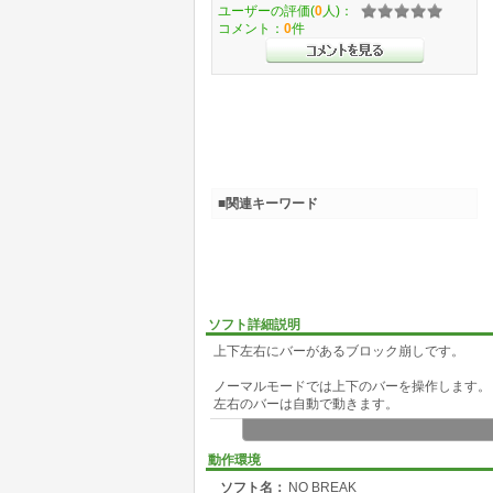
ユーザーの評価(
0
人)：
コメント：
0
件
■関連キーワード
ソフト詳細説明
上下左右にバーがあるブロック崩しです。
ノーマルモードでは上下のバーを操作します。
左右のバーは自動で動きます。
ハードモードでは上下左右全てのバーを操作し
動作環境
上のバーと下のバーは同時に動きます。
ソフト名：
NO BREAK
ただし上のバーの動きは下のバーの動きと左右