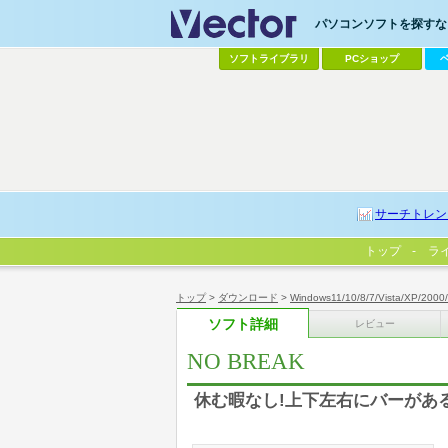
パソコンソフトを探すなら
ソフトライブラリ
PCショップ
サーチトレン
トップ
ラ
トップ
>
ダウンロード
>
Windows11/10/8/7/Vista/XP/2000
ソフト詳細
レビュー
NO BREAK
休む暇なし!上下左右にバーがあ