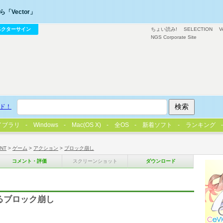
「Vector」
ベクターサイン
ちょい読み!
SELECTION
V
NGS Corporate Site
ド！
イブラリ
Windows
Mac(OS X)
全OS
新着ソフト
ランキング
/NT
>
ゲーム
>
アクション
>
ブロック崩し
コメント・評価
スクリーンショット
ダウンロード
るブロック崩し