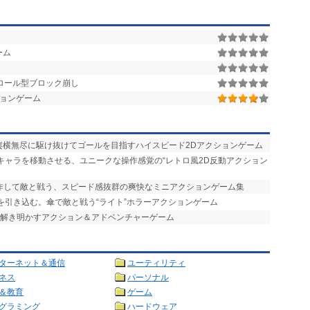
ーム
ロール型ブロック崩し
ションゲーム
を縦横無尽に駆け抜けてゴールを目指すハイスピード2Dアクションゲーム
でキャラを移動させる、ユニークな操作感覚の“レトロ風2D反動アクション
操作して敵と戦う、スピード感抜群の爽快なミニアクションゲーム集
を引き込む。傘で敵と戦う“ライト”ホラーアクションゲーム
を解き明かすアクション＆アドベンチャーゲーム
ターネット＆通信
ユーティリティ
ネス
パーソナル
＆教育
ゲーム
グラミング
ハードウェア