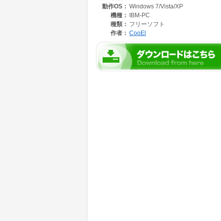
動作OS：
Windows 7/Vista/XP
左右のバーは上、中、下の三箇所を動きます。
機種：
IBM-PC
ブロックの種類は普通のブロック、二回で壊れ
種類：
フリーソフト
アイテムなどはありません。
作者：
CooEl
また、エディットモードもあるので、自分で好
普通のブロック崩しではボールが中々落ちてこ