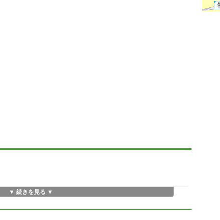
▼ 続きを見る ▼
ます。
対称です。