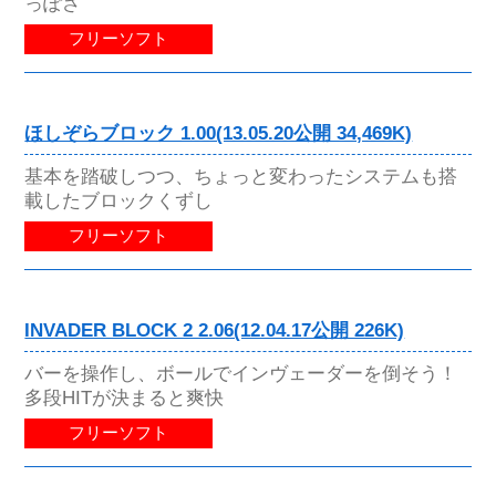
っぽさ
フリーソフト
ほしぞらブロック 1.00(13.05.20公開 34,469K)
基本を踏破しつつ、ちょっと変わったシステムも搭
載したブロックくずし
フリーソフト
INVADER BLOCK 2 2.06(12.04.17公開 226K)
バーを操作し、ボールでインヴェーダーを倒そう！
多段HITが決まると爽快
フリーソフト