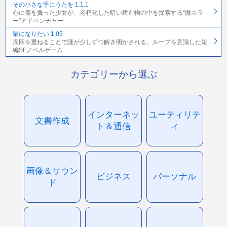
その小さな手にうたを 1.1.1
心に傷を負った少女が、老朽化した暗い建造物の中を探索する“微ホラ
ー”アドベンチャー
猫になりたい 1.05
周回を重ねることで謎が少しずつ解き明かされる。ループを意識した短
編SFノベルゲーム
カテゴリーから選ぶ
インターネッ
ユーティリテ
文書作成
ト＆通信
ィ
画像＆サウン
ビジネス
パーソナル
ド