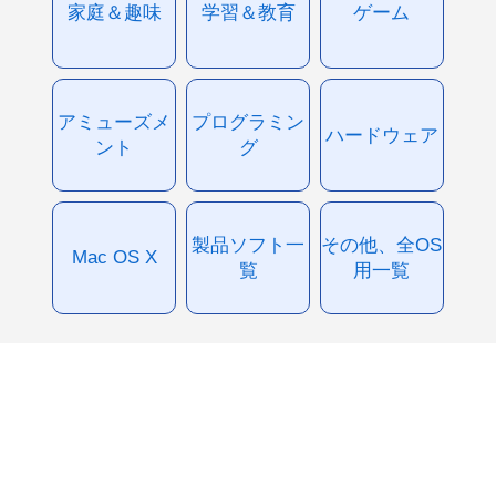
家庭＆趣味
学習＆教育
ゲーム
アミューズメ
プログラミン
ハードウェア
ント
グ
製品ソフト一
その他、全OS
Mac OS X
覧
用一覧