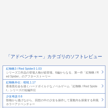
「アドベンチャー」カテゴリのソフトレビュー
紅蜘蛛3 / Red Spider3 1.03
シリーズ三作品の登場人物が総登場。6編からなる、第一作「紅蜘蛛 / R
ed Spider」のアフターストーリー
紅蜘蛛外伝：暗戦 1.17
香港黒社会を描くハードボイルドなノベルゲーム「紅蜘蛛 / Red Spide
r」シリーズの短編外伝
少女奇談 0.6
怪物から逃げながら、回想の中の少女を操作して屋敷内を探索する和風
ホラーアドベンチャー