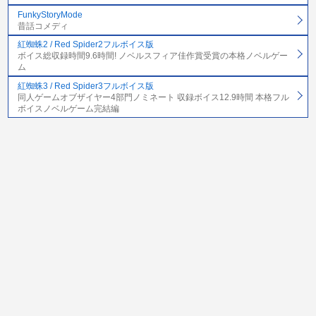
FunkyStoryMode
昔話コメディ
紅蜘蛛2 / Red Spider2フルボイス版
ボイス総収録時間9.6時間! ノベルスフィア佳作賞受賞の本格ノベルゲー
ム
紅蜘蛛3 / Red Spider3フルボイス版
同人ゲームオブザイヤー4部門ノミネート 収録ボイス12.9時間 本格フル
ボイスノベルゲーム完結編