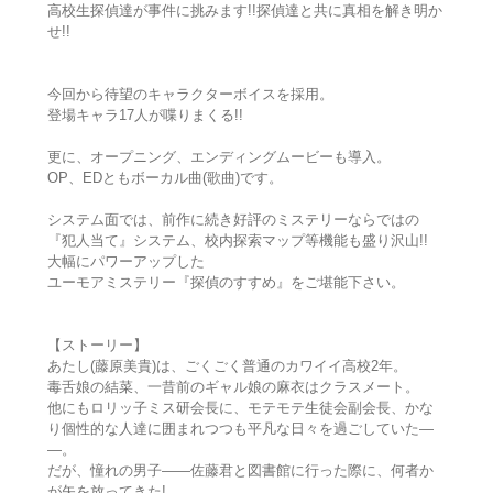
高校生探偵達が事件に挑みます!!探偵達と共に真相を解き明か
せ!!
今回から待望のキャラクターボイスを採用。
登場キャラ17人が喋りまくる!!
更に、オープニング、エンディングムービーも導入。
OP、EDともボーカル曲(歌曲)です。
システム面では、前作に続き好評のミステリーならではの
『犯人当て』システム、校内探索マップ等機能も盛り沢山!!
大幅にパワーアップした
ユーモアミステリー『探偵のすすめ』をご堪能下さい。
【ストーリー】
あたし(藤原美貴)は、ごくごく普通のカワイイ高校2年。
毒舌娘の結菜、一昔前のギャル娘の麻衣はクラスメート。
他にもロリッ子ミス研会長に、モテモテ生徒会副会長、かな
り個性的な人達に囲まれつつも平凡な日々を過ごしていた―
―。
だが、憧れの男子――佐藤君と図書館に行った際に、何者か
が矢を放ってきた!