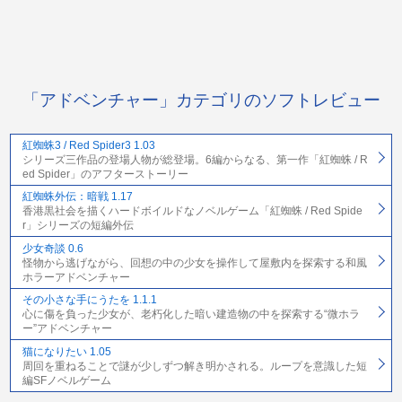
「アドベンチャー」カテゴリのソフトレビュー
紅蜘蛛3 / Red Spider3 1.03
シリーズ三作品の登場人物が総登場。6編からなる、第一作「紅蜘蛛 / R
ed Spider」のアフターストーリー
紅蜘蛛外伝：暗戦 1.17
香港黒社会を描くハードボイルドなノベルゲーム「紅蜘蛛 / Red Spide
r」シリーズの短編外伝
少女奇談 0.6
怪物から逃げながら、回想の中の少女を操作して屋敷内を探索する和風
ホラーアドベンチャー
その小さな手にうたを 1.1.1
心に傷を負った少女が、老朽化した暗い建造物の中を探索する“微ホラ
ー”アドベンチャー
猫になりたい 1.05
周回を重ねることで謎が少しずつ解き明かされる。ループを意識した短
編SFノベルゲーム