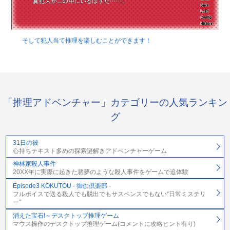
そして犯人当て推理を楽しむことができます！
「推理アドベンチャー」カテゴリーの人気ランキン
グ
31日の彼
心持ちテキスト多めの探索謎解きアドベンチャーゲーム
神林家殺人事件
20XX年に実際に起きた悪夢のような殺人事件をゲームで追体験
Episode3 KOKUTOU - 御伽倶楽部 -
フルボイスで送る殺人でも脱出でもサスペンスでもない“日常ミステリ
ー”
消えた宝石!～デスクトップ推理ゲーム
マウス操作のデスクトップ推理ゲーム(コメントに攻略ヒント有り)