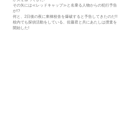
その矢には≪レッドキャップ≫と名乗る人物からの犯行予告
が!?
何と、2日後の夜に東棟校舎を爆破すると予告してきたのだ!!
校内でも探偵活動をしている、佐藤君と共にあたしは捜査を
開始した!