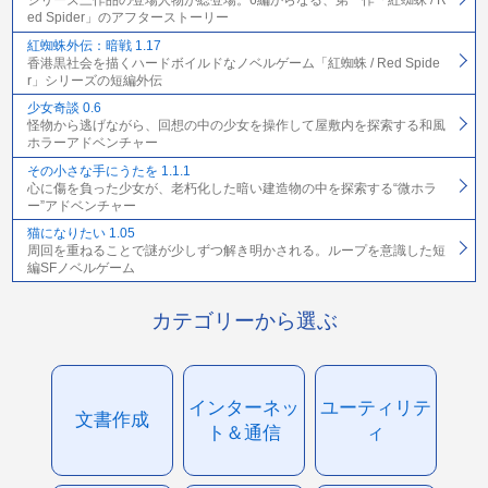
シリーズ三作品の登場人物が総登場。6編からなる、第一作「紅蜘蛛 / R
ed Spider」のアフターストーリー
紅蜘蛛外伝：暗戦 1.17
香港黒社会を描くハードボイルドなノベルゲーム「紅蜘蛛 / Red Spide
r」シリーズの短編外伝
少女奇談 0.6
怪物から逃げながら、回想の中の少女を操作して屋敷内を探索する和風
ホラーアドベンチャー
その小さな手にうたを 1.1.1
心に傷を負った少女が、老朽化した暗い建造物の中を探索する“微ホラ
ー”アドベンチャー
猫になりたい 1.05
周回を重ねることで謎が少しずつ解き明かされる。ループを意識した短
編SFノベルゲーム
カテゴリーから選ぶ
インターネッ
ユーティリテ
文書作成
ト＆通信
ィ