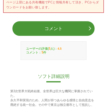
ページ上部にある共有機能でPCと情報共有して頂き、PCからダ
ウンロードをお願い致します。
コメント
ユーザーの評価(
人)：
5
4.5
コメント：
件
5
ソフト詳細説明
第3次世界大戦終結後、全世界は巨大な機関に掌握されてい
た。
永久平和実現のため、人間が持つあらゆる感情と自由意志を
廃絶する統一社会。その中で東京は独立都市として抵抗し、