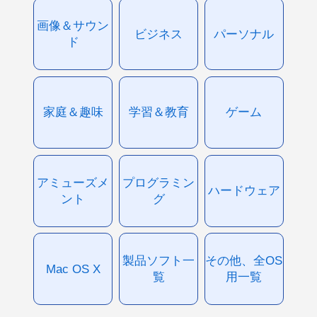
画像＆サウン
ビジネス
パーソナル
ド
家庭＆趣味
学習＆教育
ゲーム
アミューズメ
プログラミン
ハードウェア
ント
グ
製品ソフト一
その他、全OS
Mac OS X
覧
用一覧