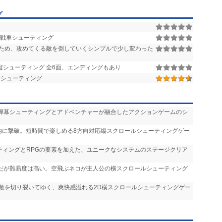
グ
 戦車シューティング
ため、攻めてくる敵を倒していくシンプルで少し変わった
縦シューティング 全6面、エンディングもあり
Dシューティング
 弾幕シューティングとアドベンチャーが融合したアクションゲームのシ
間内に撃破。短時間で楽しめる8方向対応縦スクロールシューティングゲー
ーティングとRPGの要素を加えた、ユニークなシステムのステージクリア
気だが難易度は高い。空飛ぶネコが主人公の横スクロールシューティング
で敵を切り裂いてゆく、爽快感溢れる2D横スクロールシューティングゲー