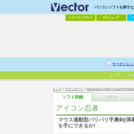
パソコンソフトを探すなら
ソフトライブラリ
PCショップ
サーチトレン
トップ
ラ
トップ
>
ダウンロード
>
Windows11/10/8/7/Vista/XP/2000
ソフト詳細
レビュー
アイコン忍者
マウス連動型バリバリ手裏剣(弾
を手にできるか!