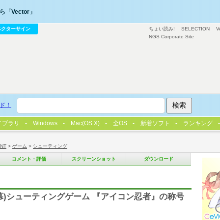
「Vector」
ベクターサイン
ちょい読み!
SELECTION
V
NGS Corporate Site
ド！
イブラリ
Windows
Mac(OS X)
全OS
新着ソフト
ランキング
/NT
>
ゲーム
>
シューティング
コメント・評価
スクリーンショット
ダウンロード
幕)シューティングゲーム 『アイコン忍者』の称号