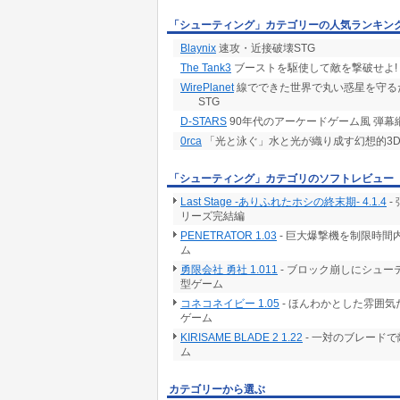
「シューティング」カテゴリーの人気ランキン
Blaynix
速攻・近接破壊STG
The Tank3
ブーストを駆使して敵を撃破せよ!
WirePlanet
線でできた世界で丸い惑星を守る
STG
D-STARS
90年代のアーケードゲーム風 弾幕
0rca
「光と泳ぐ」水と光が織り成す幻想的3
「シューティング」カテゴリのソフトレビュー
Last Stage -ありふれたホシの終末期- 4.1.4
-
リーズ完結編
PENETRATOR 1.03
- 巨大爆撃機を制限時
ム
勇限会社 勇社 1.011
- ブロック崩しにシュ
型ゲーム
コネコネイビー 1.05
- ほんわかとした雰囲
ゲーム
KIRISAME BLADE 2 1.22
- 一対のブレード
ム
カテゴリーから選ぶ