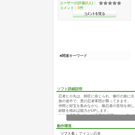
ユーザーの評価(
0
人)：
コメント：
0
件
■関連キーワード
ソフト詳細説明
忍者ヒロ丸は、師匠に命じられ、修行の旅に出
旅の途中で、悪の忍者軍団が襲ってきます。
仲間と財宝を集めながら、敵忍者の首領を倒し
経験を積めば能力がUPします。
マウス連動型バリバリ手裏剣(弾幕)シューティ
あなたは、『アイコン忍者』の称号を手にでき
動作環境
ソフト名：
アイコン忍者