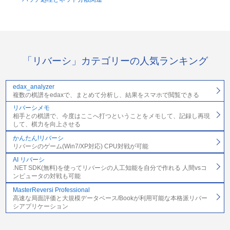
「リバーシ」カテゴリーの人気ランキング
edax_analyzer
複数の棋譜をedaxで、まとめて分析し、結果をスマホで閲覧できる
リバーシメモ
相手との棋譜で、今度はここへ打つということをメモして、記録し再現
して、棋力を向上させる
かんたん!リバーシ
リバーシのゲーム(Win7/XP対応) CPU対戦が可能
AI リバーシ
.NET SDK(無料)を使ってリバーシの人工知能を自分で作れる 人間vsコ
ンピュータの対戦も可能
MasterReversi Professional
高速な局面評価と大規模データベース/Bookが利用可能な本格派リバー
シアプリケーション