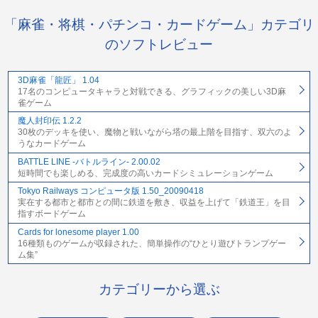
「麻雀・将棋・パチンコ・カードゲーム」カテゴリ
のソフトレビュー
3D麻雀「龍匠」 1.04
17名のコンピュータキャラと対戦できる、グラフィックの美しい3D麻
雀ゲーム
魔人封印伝 1.2.2
30枚のデッキを使い、魔物と戦いながら塔の最上階を目指す、双六のよ
うなカードゲーム
BATTLE LINE -バトルライン- 2.00.02
短時間でも楽しめる、完成度の高いカードシミュレーションゲーム
Tokyo Railways コンピュータ版 1.50_20090418
実在する都市と都市との間に鉄道を敷き、収益を上げて「鉄道王」を目
指すボードゲーム
Cards for lonesome player 1.00
16種類ものゲームが収録された、簡単操作の“ひとり遊びトランプゲー
ム集”
カテゴリーから選ぶ