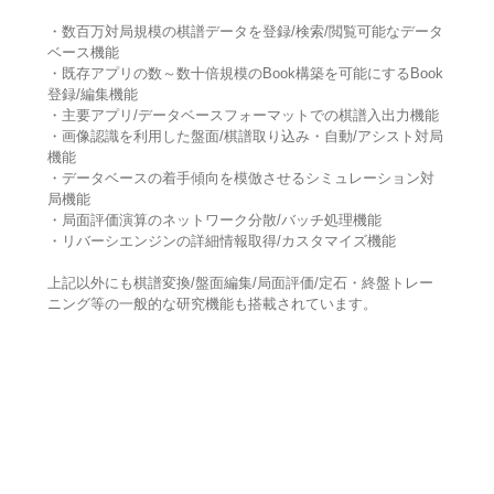
・数百万対局規模の棋譜データを登録/検索/閲覧可能なデータ
ベース機能
・既存アプリの数～数十倍規模のBook構築を可能にするBook
登録/編集機能
・主要アプリ/データベースフォーマットでの棋譜入出力機能
・画像認識を利用した盤面/棋譜取り込み・自動/アシスト対局
機能
・データベースの着手傾向を模倣させるシミュレーション対
局機能
・局面評価演算のネットワーク分散/バッチ処理機能
・リバーシエンジンの詳細情報取得/カスタマイズ機能
上記以外にも棋譜変換/盤面編集/局面評価/定石・終盤トレー
ニング等の一般的な研究機能も搭載されています。