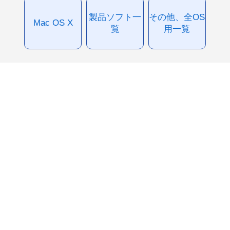
製品ソフト一
その他、全OS
Mac OS X
覧
用一覧