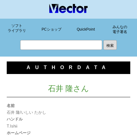
ソフト
みんなの
PCショップ
QuickPoint
ライブラリ
電子署名
AUTHORDATA
石井 隆さん
名前
石井 隆/いしい たかし
ハンドル
T.Ishii
ホームページ