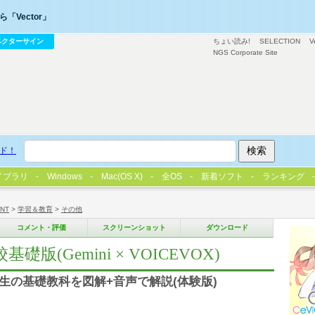
「Vector」
ベクターサイン
ちょい読み!
SELECTION
V
NGS Corporate Site
ド！
イブラリ
Windows
Mac(OS X)
全OS
新着ソフト
ランキング
/NT
>
学習＆教育
>
その他
コメント・評価
スクリーンショット
ダウンロード
礎版(Gemini × VOICEVOX)
高校生の基礎教科を図解+音声で解説(体験版)