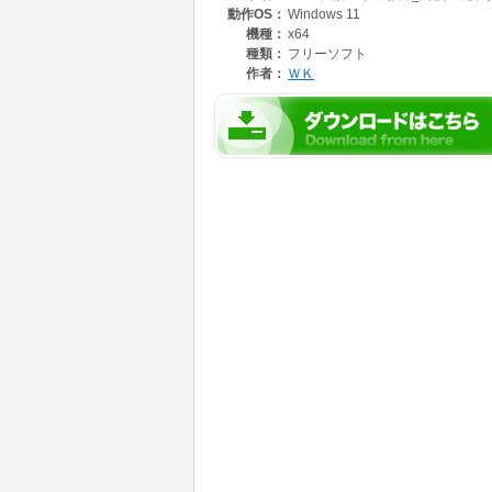
動作OS：
Windows 11
見てわかる「SVG図解」: 数学のグラフ、地理
機種：
x64
耳から学ぶ「VOICEVOX」: 解説を自動で
種類：
フリーソフト
作者：
ＷＫ
選べるAIモデル: 最新の Gemini 3.5 Flash ほ
▼ 圧倒的低コスト!「初回のみ」の料金システ
授業の自動生成にGoogle Gemini APIを利用
【例:数学I(全66項目・1授業3回割当)の場合】
数学Iをすべて学習してもAI利用料は約2,970円
★ここがポイント: 一度生成した授業データは
の「学習資産」が蓄積されます。
■ ご利用に必要な環境(重要)
動作にはExcelのほか、以下の外部ツール(無
Google Gemini APIキー / VOICEVOXエンジン / Nod
▼ 保護者の方へ: APIキーの取得や利用料
塾や家庭教師よりも圧倒的に低コスト。Exce