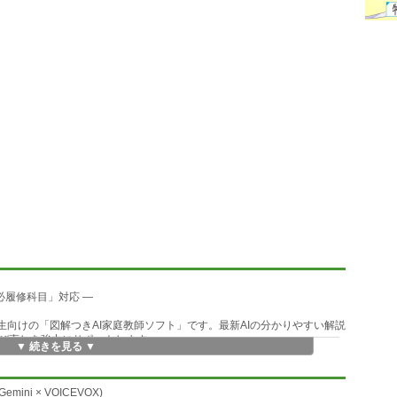
共通必履修科目」対応 ―
する高校生向けの「図解つきAI家庭教師ソフト」です。最新AIの分かりやすい解説
び直しを強力にサポートします。
▼ 続きを見る ▼
ュI・情報I・理科基礎など、共通必履修科目を幅広くカバー。
ini × VOICEVOX)