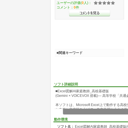
ユーザーの評価(
0
人)：
コメント：
0
件
■関連キーワード
ソフト詳細説明
■Excel図解AI家庭教師_高校基礎版
(Gemini × VOICEVOX 搭載)― 高等学校「
本ソフトは、Microsoft Excel上で動作
と自然な音声読み上げで、自立学習や大人の学
■ 特長と学習システム
動作環境
新学習指導要領に準拠: 国語・数学I・英コミ
ソフト名：
Excel図解AI家庭教師_高校基礎版(Gem