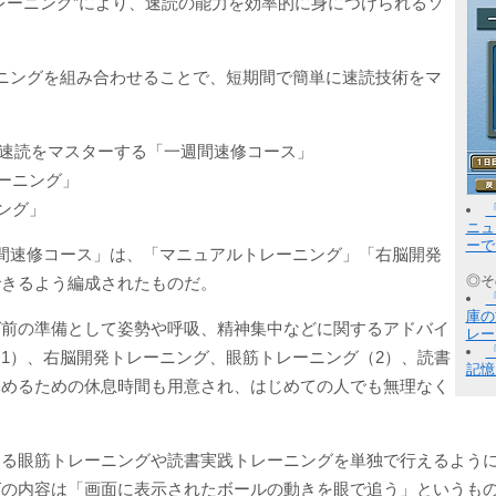
レーニング”により、速読の能力を効率的に身につけられるソ
ニングを組み合わせることで、短期間で簡単に速読技術をマ
で速読をマスターする「一週間速修コース」
ーニング」
ング」
ニュ
ーで
間速修コース」は、「マニュアルトレーニング」「右脳開発
◎そ
できるよう編成されたものだ。
庫の
グ前の準備として姿勢や呼吸、精神集中などに関するアドバイ
レー
1）、右脳開発トレーニング、眼筋トレーニング（2）、読書
記憶
休めるための休息時間も用意され、はじめての人でも無理なく
する眼筋トレーニングや読書実践トレーニングを単独で行えるよう
グの内容は「画面に表示されたボールの動きを眼で追う」というも