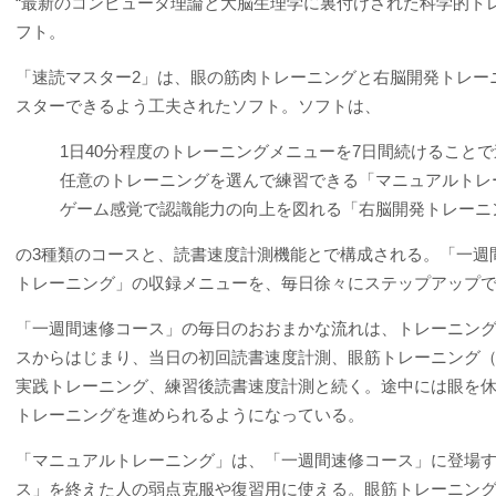
“最新のコンピュータ理論と大脳生理学に裏付けされた科学的ト
フト。
「速読マスター2」は、眼の筋肉トレーニングと右脳開発トレー
スターできるよう工夫されたソフト。ソフトは、
1日40分程度のトレーニングメニューを7日間続けること
任意のトレーニングを選んで練習できる「マニュアルトレ
ゲーム感覚で認識能力の向上を図れる「右脳開発トレーニ
の3種類のコースと、読書速度計測機能とで構成される。「一週
トレーニング」の収録メニューを、毎日徐々にステップアップ
「一週間速修コース」の毎日のおおまかな流れは、トレーニン
スからはじまり、当日の初回読書速度計測、眼筋トレーニング（
実践トレーニング、練習後読書速度計測と続く。途中には眼を
トレーニングを進められるようになっている。
「マニュアルトレーニング」は、「一週間速修コース」に登場
ス」を終えた人の弱点克服や復習用に使える。眼筋トレーニン