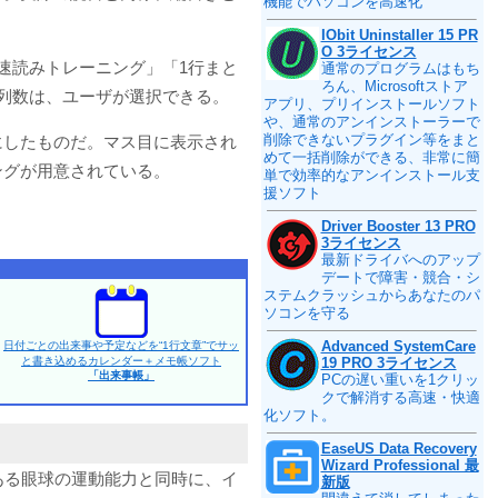
機能でパソコンを高速化
IObit Uninstaller 15 PR
O 3ライセンス
速読みトレーニング」「1行まと
通常のプログラムはもち
ろん、Microsoftストア
列数は、ユーザが選択できる。
アプリ、プリインストールソフト
や、通常のアンインストーラーで
削除できないプラグイン等をまと
にしたものだ。マス目に表示され
めて一括削除ができる、非常に簡
ングが用意されている。
単で効率的なアンインストール支
援ソフト
Driver Booster 13 PRO
3ライセンス
最新ドライバへのアップ
デートで障害・競合・シ
ステムクラッシュからあなたのパ
ソコンを守る
Advanced SystemCare
日付ごとの出来事や予定などを“1行文章”でサッ
と書き込めるカレンダー＋メモ帳ソフト
19 PRO 3ライセンス
「出来事帳」
PCの遅い重いを1クリッ
クで解消する高速・快適
化ソフト。
EaseUS Data Recovery
Wizard Professional 最
ある眼球の運動能力と同時に、イ
新版