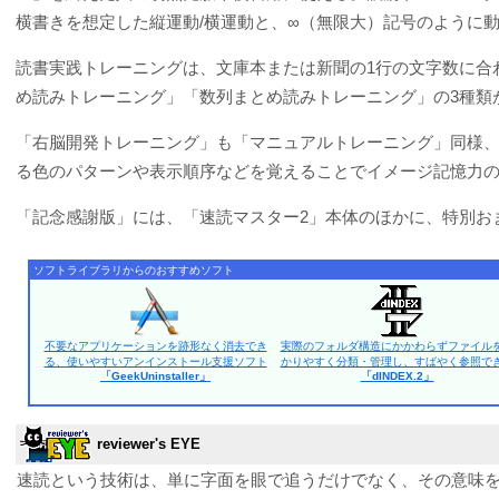
横書きを想定した縦運動/横運動と、∞（無限大）記号のように
読書実践トレーニングは、文庫本または新聞の1行の文字数に合
め読みトレーニング」「数列まとめ読みトレーニング」の3種類
「右脳開発トレーニング」も「マニュアルトレーニング」同様
る色のパターンや表示順序などを覚えることでイメージ記憶力
「記念感謝版」には、「速読マスター2」本体のほかに、特別お
ソフトライブラリからのおすすめソフト
不要なアプリケーションを跡形なく消去でき
実際のフォルダ構造にかかわらずファイル
る、使いやすいアンインストール支援ソフト
かりやすく分類・管理し、すばやく参照で
「GeekUninstaller」
「dINDEX.2」
reviewer's EYE
速読という技術は、単に字面を眼で追うだけでなく、その意味