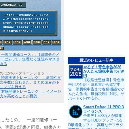
「一週間速修コース」。1週間分のメ
ーに沿って、無理なく速読をマスタ
最近のレビュー記事
きる
やるぞ！青色申告2026
かんたん節税申告 for W
のほかのスクリーンショット
IN
「読書実践トレーニング」。新聞や文
【税理士監修済】青色申
文字数に合わせた、まとめ読みのト
告用の仕訳・決算書から確定申
ニングを行える
告・消費税申告まで各種機能でか
「右脳開発トレーニング」。イメージ
んたん作成。最新税制に対応。サ
力を高めることが目的
ポート０円で安心。
Smart Defrag 11 PRO 3
ライセンス
全世界1,500万人が愛用
にしたもの。「一週間速修コー
するHDDデフラグ・SS
D最適化ソフト！高度なデフラグ
の。実際の読書と同様、縦書きと