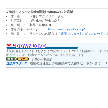
●
速読マスター2 記念感謝版 Windows 7対応版
作 者 ： （株）マグノリア さん
対応OS ： Windows 7/Vista/XP
種 別 ： 製品：試用不可
作者のホームページ ：
http://www.magnolia.co.jp/
補 足 ： ライセンスの購入は
「速読マスター2」ダウンロード・
上で紹介したソフト（およびその関連ソフト）のソフト詳細ページにジ
細ページには、作者データページへのリンクもあります。
（2,453円(税込)）
速読マスター2
右脳の活性化との相乗効果で読書スピードが5倍に!
(1