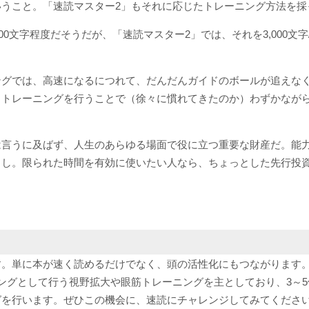
うこと。「速読マスター2」もそれに応じたトレーニング方法を採
00文字程度だそうだが、「速読マスター2」では、それを3,000文
ングでは、高速になるにつれて、だんだんガイドのボールが追えな
、トレーニングを行うことで（徐々に慣れてきたのか）わずかなが
は言うに及ばず、人生のあらゆる場面で役に立つ重要な財産だ。能
し。限られた時間を有効に使いたい人なら、ちょっとした先行投資
す。単に本が速く読めるだけでなく、頭の活性化にもつながります
ングとして行う視野拡大や眼筋トレーニングを主としており、3～
グを行います。ぜひこの機会に、速読にチャレンジしてみてくださ