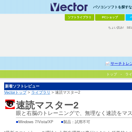
パソコンソフトを探すなら
ソフトライブラリ
PCショップ
ちょい読み!
SE
サーチトレ
トップ
ラ
新着ソフトレビュー
Vectorトップ
>
ライブラリ
> 速読マスター2
速読マスター2
眼と右脳のトレーニングで、無理なく速読をマ
■
Windows 7/Vista/XP
■
製品：試用不可