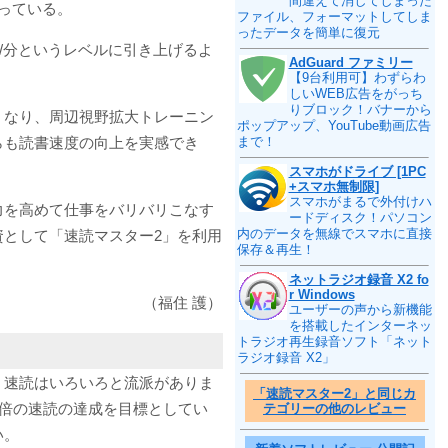
間違えて消してしまった
っている。
ファイル、フォーマットしてしま
ったデータを簡単に復元
字/分というレベルに引き上げるよ
AdGuard ファミリー
【9台利用可】わずらわ
しいWEB広告をがっち
りブロック！バナーから
くなり、周辺視野拡大トレーニン
ポップアップ、YouTube動画広告
らも読書速度の向上を実感でき
まで！
スマホがドライブ [1PC
+スマホ無制限]
スマホがまるで外付けハ
力を高めて仕事をバリバリこなす
ードディスク！パソコン
内のデータを無線でスマホに直接
として「速読マスター2」を利用
保存＆再生！
ネットラジオ録音 X2 fo
r Windows
（福住 護）
ユーザーの声から新機能
を搭載したインターネッ
トラジオ再生録音ソフト「ネット
ラジオ録音 X2」
。速読はいろいろと流派がありま
「速読マスター2」と同じカ
5倍の速読の達成を目標としてい
テゴリーの他のレビュー
い。