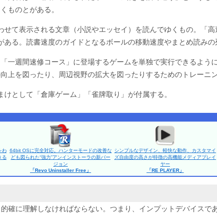
動くものとがある。
わせて表示される文章（小説やエッセイ）を読んでゆくもの。「高
がある。読書速度のガイドとなるボールの移動速度やまとめ読みの
、「一週間速修コース」に登場するゲームを単独で実行できるよう
の向上を図ったり、周辺視野の拡大を図ったりするためのトレーニ
まけとして「倉庫ゲーム」「雀牌取り」が付属する。
をわ
64bit OSに完全対応。ハンターモードの改善な
シンプルなデザイン、軽快な動作、カスタマイ
きる
ども図られた“強力”アンインストーラの新バー
ズ自由度の高さが特徴の高機能メディアプレイ
ジョン
ヤー
「Revo Uninstaller Free」
「RE PLAYER」
を的確に理解しなければならない。つまり、インプットデバイスで