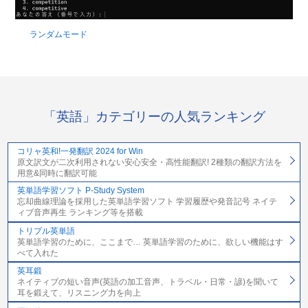
ランダムモード
「英語」カテゴリーの人気ランキング
コリャ英和!一発翻訳 2024 for Win
原文訳文が二次利用されない安心安全・高性能翻訳! 2種類の翻訳方法を
用意&同時に翻訳可能
英単語学習ソフト P-Study System
忘却曲線理論を採用した英単語学習ソフト 学習履歴や発音記号 ネイテ
ィブ音声再生 ランキング等を搭載
トリプル英単語
英単語学習のために、ここまで… 英単語学習のために、欲しい機能はす
べて入れた
英耳鍛
ネイティブの短い音声(英語の加工音声、トラベル・日常・諺)を聞いて
耳を鍛えて、リスニング力を向上