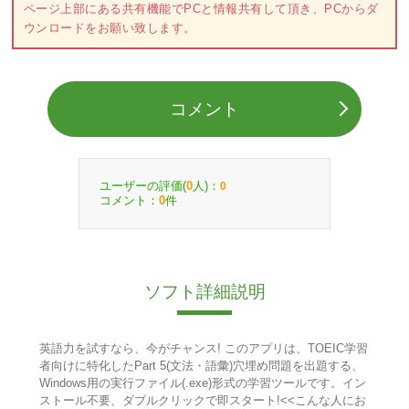
ページ上部にある共有機能でPCと情報共有して頂き、PCからダ
ウンロードをお願い致します。
コメント
ユーザーの評価(
人)：
0
0
コメント：
件
0
ソフト詳細説明
英語力を試すなら、今がチャンス! このアプリは、TOEIC学習
者向けに特化したPart 5(文法・語彙)穴埋め問題を出題する、
Windows用の実行ファイル(.exe)形式の学習ツールです。イン
ストール不要、ダブルクリックで即スタート!<<こんな人にお