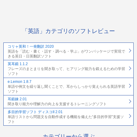
「英語」カテゴリのソフトレビュー
コリャ英和！一発翻訳 2020
英語を「読む・書く・話す・調べる・学ぶ」がワンパッケージで実現で
きる英日・日英翻訳ソフト
英耳鍛 1.1.2
フレーズのまとまりを聞き取って、ヒアリング能力を鍛えるための学習
ソフト
e.Lemon 1.8.7
単語や例文を繰り返し聞くことで、耳からしっかり覚えられる英語学習
ソフト
耳鍛錬 2.01
聞き取り能力や理解力の向上を支援するトレーニングソフト
多目的学習ソフト ディスコII 2.01
単語リストから問題文を自動作成する機能を備えた“多目的学習”支援ソ
フト
カテゴリーから選ぶ