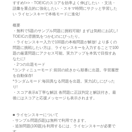
すすめ!>>・TOEICのスコアを効率よく伸ばしたい ・文法・
語彙を重点的に強化したい ・スキマ時間にサクッと学習した
い ライセンスキーで本格モードに進化!
概要
・無料で5題のサンプル問題に挑戦可能! まずは気軽にお試し!
TOEICの雰囲気をつかむのにぴったり。
・ライセンスキー入力で100題の本格問題が解放! より多くの
問題に挑戦したい方は、ライセンスキーを入力することで100
題の厳選問題にアクセス可能。実力アップを本気で目指すあ
なたに!
・2つの出題モード
*コンティニューモード:前回の続きから順番に出題。学習履歴
を自動保存!
*ランダムモード:毎回異なる問題を出題。実力試しにぴった
り!
・スコア表示&丁寧な解説 各問題に正誤判定と解説付き。最
後にはスコアと応援メッセージも表示されます。
■ ライセンスキーについて
- サンプル問題(5題)は無料で利用できます。
- 追加問題(100題)を利用するには、ライセンスキーが必要で
す。