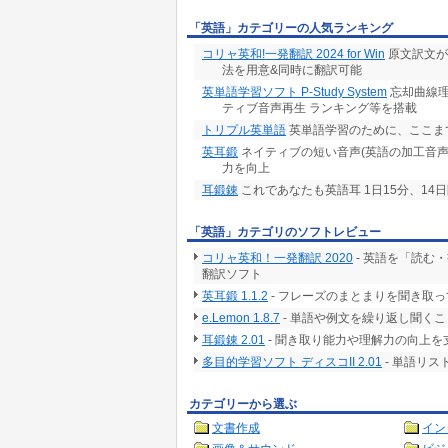
「英語」カテゴリーの人気ランキング
コリャ英和!一発翻訳 2024 for Win
原文訳文が
法を用意&同時に翻訳可能
英単語学習ソフト P-Study System
忘却曲線理
ティブ音声再生 ランキング等を搭載
トリプル英単語
英単語学習のために、ここま
英耳鍛
ネイティブの短い音声(英語の加工音
力を向上
耳鍛錬
これであなたも英語耳 1日15分、14
「英語」カテゴリのソフトレビュー
コリャ英和！一発翻訳 2020
- 英語を「読む
翻訳ソフト
英耳鍛 1.1.2
- フレーズのまとまりを聞き取
e.Lemon 1.8.7
- 単語や例文を繰り返し聞く
耳鍛錬 2.01
- 聞き取り能力や理解力の向上
多目的学習ソフト ディスコII 2.01
- 単語リ
カテゴリーから選ぶ
文書作成
イン