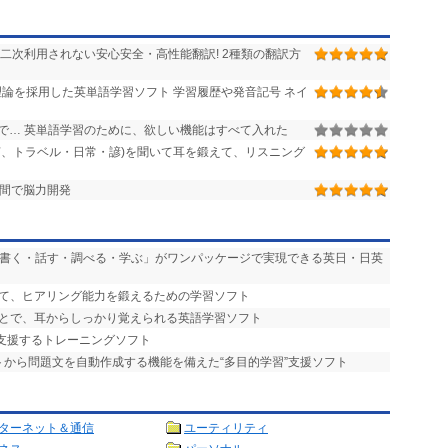
二次利用されない安心安全・高性能翻訳! 2種類の翻訳方
論を採用した英単語学習ソフト 学習履歴や発音記号 ネイ
で… 英単語学習のために、欲しい機能はすべて入れた
声、トラベル・日常・諺)を聞いて耳を鍛えて、リスニング
日間で脳力開発
・書く・話す・調べる・学ぶ」がワンパッケージで実現できる英日・日英
って、ヒアリング能力を鍛えるための学習ソフト
ことで、耳からしっかり覚えられる英語学習ソフト
を支援するトレーニングソフト
ストから問題文を自動作成する機能を備えた“多目的学習”支援ソフト
ターネット＆通信
ユーティリティ