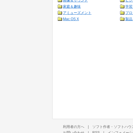
画像＆サウンド
ビジ
家庭＆趣味
学習
アミューズメント
プロ
Mac OS X
製品
利用者の方へ
|
ソフト作者・ソフトハウ
お問い合わせ
|
RSS
|
インフォメーシ