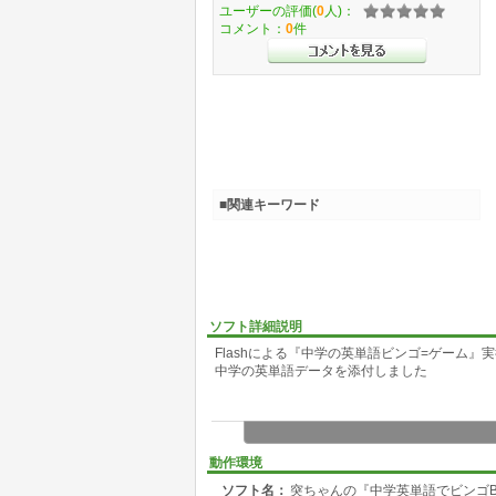
ユーザーの評価(
0
人)：
コメント：
0
件
■関連キーワード
ソフト詳細説明
Flashによる『中学の英単語ビンゴ=ゲーム』
中学の英単語データを添付しました
動作環境
ソフト名：
突ちゃんの『中学英単語でビンゴBi