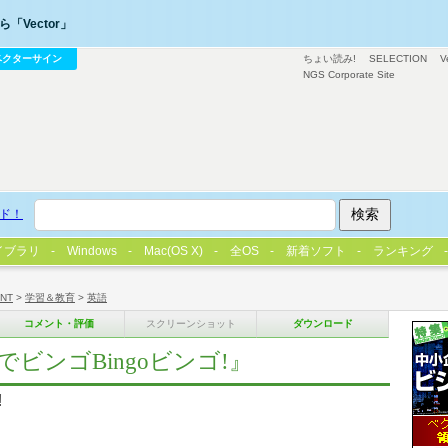
「Vector」
ベクターサイン
ちょい読み!
SELECTION
V
NGS Corporate Site
ド！
イブラリ
Windows
Mac(OS X)
全OS
新着ソフト
ランキング
/NT
>
学習＆教育
>
英語
コメント・評価
スクリーンショット
ダウンロード
ビンゴBingoビンゴ!』
!