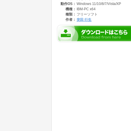
動作OS：
Windows 11/10/8/7/Vista/XP
機種：
IBM-PC x64
種類：
フリーソフト
作者：
突田 行生