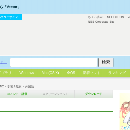
「Vector」
ベクターサイン
ちょい読み!
SELECTION
V
NGS Corporate Site
ド！
イブラリ
Windows
Mac(OS X)
全OS
新着ソフト
ランキング
/NT
>
学習＆教育
>
外国語
コメント・評価
スクリーンショット
ダウンロード
ト