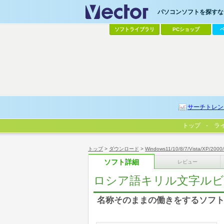
パソコンソフトを探すなら
ソフトライブラリ
PCショップ
サーチトレン
トップ
ラ
トップ
>
ダウンロード
>
Windows11/10/8/7/Vista/XP/2000
ソフト詳細
レビュー
ロシア語キリル文字ルビ
名称そのままの働きをするソフ