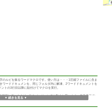
字のルビを振るワードマクロです。使い方は・・・1圧縮ファイルに含ま
きワードドキュメンを、同じフォルダ内に解凍、2ワードドキュメントを
メントの3行目以降に貼付けてマクロを実行。
16で動作確認していますが、他のバージョンでも動くと思います。自己責任で
▼ 続きを見る ▼