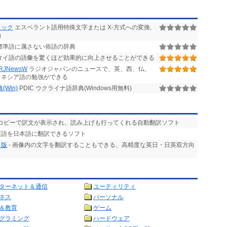
チェック
エスペラント語用特殊文字または X-方式への変換,
助
標準語に属さない俗語の辞典
タイ語の語彙を驚くほど効果的に向上させることができる
JNewsW
ラジオジャパンのニュースで、英、西、仏、
ドネシア語の勉強ができる
Win)
PDIC ウクライナ語辞典(Windows用無料)
回コピーで訳文が表示され、読み上げも行ってくれる自動翻訳ソフト
英語を日本語に翻訳できるソフト
ド版
- 画像内の文字を翻訳することもできる、高精度な英日・日英双方向
ターネット＆通信
ユーティリティ
ネス
パーソナル
＆教育
ゲーム
グラミング
ハードウェア