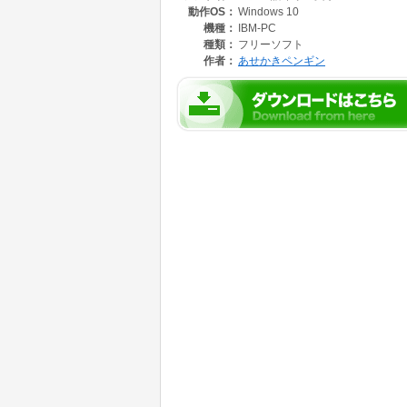
動作OS：
Windows 10
機種：
IBM-PC
種類：
フリーソフト
作者：
あせかきペンギン