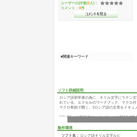
ユーザーの評価(
0
人)：
コメント：
0
件
■関連キーワード
ソフト詳細説明
ロシア語初学者の為に、キリル文字にラテン文
れている、エクセルのワークブック、マクロ付
マクロ有効で開く、3ロシア語の文章をドキュ
MS-Ofiiceが必須です。バージョンは20
ご使用願います。
動作環境
ソフト名：
ロシア語キリル文字ルビ