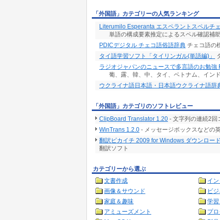
「外国語」カテゴリーの人気ランキング
Literumilo Esperanta エスペラントスペル
単語の構成要素推定によるスペル確認補
PDICデジタル チェコ語俗語辞典
チェコ語の
タイ語学習ソフト「タイリンガル(単語編)」
ラジオジャパンのニュースで多言語のお勉強 R
葡、露、韓、中、タイ、ベトナム、イン
ウクライナ語日本語・日本語ウクライナ語辞典(
「外国語」カテゴリのソフトレビュー
ClipBoard Translator 1.20
- 文字列の連続2
WinTrans 1.2.0
- メッセージボックスなどの
翻訳ピカイチ 2009 for Windows ダウンロー
翻訳ソフト
カテゴリーから選ぶ
文書作成
イン
画像＆サウンド
ビジ
家庭＆趣味
学習
アミューズメント
プロ