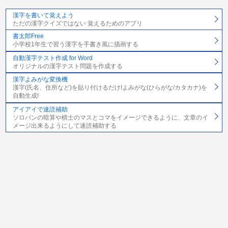
漢字を書いて覚えよう
ただの漢字クイズではない 覚えるためのアプリ
書太郎Free
小学校1年生で習う漢字を手書き風に描画する
自動漢字テスト作成 for Word
オリジナルの漢字テスト問題を作成する
漢字よみがな変換機
漢字(氏名、住所など)を貼り付けるだけ!よみがな(ひらがな/カタカナ)を
自動生成!
アイアイで速読補助
ソロバンの暗算や棋士のマスとコマをイメージできるように、文章のイ
メージ出来るようにして速読補助する