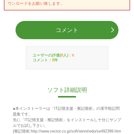
ウンロードをお願い致します。
コメント
ユーザーの評価(
人)：
0
0
コメント：
件
0
ソフト詳細説明
●本インストーラーは「IT記憶支援 - 漸記憶術」の漢字暗記問
題集です。
先に「IT記憶支援 - 漸記憶術」をインストールし十分にサンプ
ルでお試し下さい。
(漸記憶術:http://www.vector.co.jp/soft/winnt/edu/se492399.htm