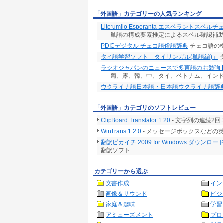
「外国語」カテゴリーの人気ランキング
Literumilo Esperanta エスペラントスペル
単語の構成要素推定によるスペル確認補
PDICデジタル チェコ語俗語辞典
チェコ語の
タイ語学習ソフト「タイリンガル(単語編)」
ラジオジャパンのニュースで多言語のお勉強 R
葡、露、韓、中、タイ、ベトナム、イン
ウクライナ語日本語・日本語ウクライナ語辞典(
「外国語」カテゴリのソフトレビュー
ClipBoard Translator 1.20
- 文字列の連続2
WinTrans 1.2.0
- メッセージボックスなどの
翻訳ピカイチ 2009 for Windows ダウンロー
翻訳ソフト
カテゴリーから選ぶ
文書作成
イン
画像＆サウンド
ビジ
家庭＆趣味
学習
アミューズメント
プロ