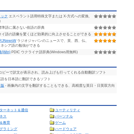
チェック
エスペラント語用特殊文字または X-方式への変換,
助
標準語に属さない俗語の辞典
タイ語の語彙を驚くほど効果的に向上させることができる
JNewsW
ラジオジャパンのニュースで、英、西、仏、
ドネシア語の勉強ができる
Win)
PDIC ウクライナ語辞典(Windows用無料)
回コピーで訳文が表示され、読み上げも行ってくれる自動翻訳ソフト
英語を日本語に翻訳できるソフト
ド版
- 画像内の文字を翻訳することもできる、高精度な英日・日英双方向
ターネット＆通信
ユーティリティ
ネス
パーソナル
＆教育
ゲーム
グラミング
ハードウェア