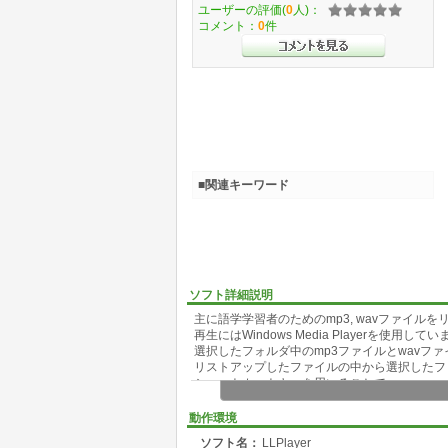
ユーザーの評価(
0
人)：
コメント：
0
件
■関連キーワード
ソフト詳細説明
主に語学学習者のためのmp3, wavファイル
再生にはWindows Media Playerを使用して
選択したフォルダ中のmp3ファイルとwavフ
リストアップしたファイルの中から選択したフ
ショートカットキーを用いることで、
再生中のファイルの次のファイルや前のファイ
動作環境
ソフト名：
LLPlayer