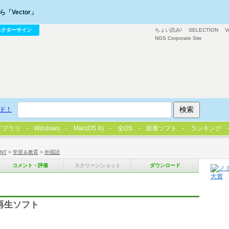
「Vector」
ベクターサイン
ちょい読み!
SELECTION
V
NGS Corporate Site
ド！
イブラリ
Windows
Mac(OS X)
全OS
新着ソフト
ランキング
/NT
>
学習＆教育
>
外国語
コメント・評価
スクリーンショット
ダウンロード
ト再生ソフト