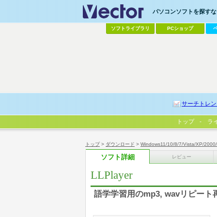
パソコンソフトを探すなら
ソフトライブラリ
PCショップ
サーチトレン
トップ
ラ
トップ
>
ダウンロード
>
Windows11/10/8/7/Vista/XP/2000
ソフト詳細
レビュー
LLPlayer
語学学習用のmp3, wavリピー