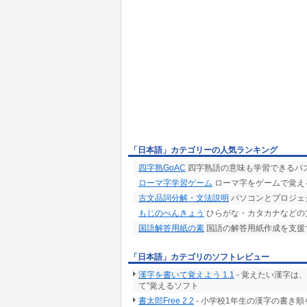
「日本語」カテゴリーの人気ランキング
四字熟GoAC
四字熟語の意味も学習できるパ
ローマ字学習ゲーム
ローマ字をゲームで覚え
古文品詞分解・文法説明
パソコンとプロジェ
もじのべんきょう
ひらがな・カタカナなどの
国語解答用紙の素
国語の解答用紙作成を支援
「日本語」カテゴリのソフトレビュー
漢字を書いて覚えよう 1.1
- 覚えたい漢字は
て”覚えるソフト
書太郎Free 2.2
- 小学校1年生の漢字の書き