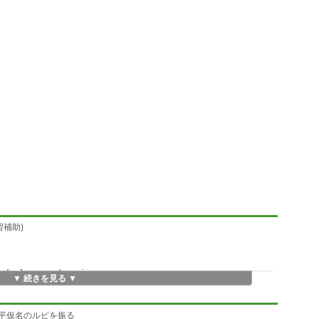
学習補助)
な
e for Japanese Learning .
▼ 続きを見る ▼
の漢字に平仮名のルビを振る