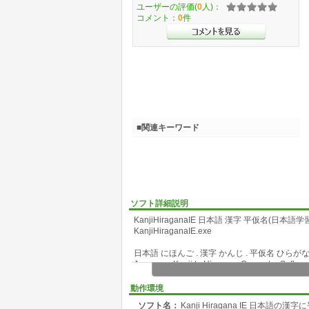
ユーザーの評価(
0
人)：
コメント：
0
件
■関連キーワード
ソフト詳細説明
KanjiHiraganaIE 日本語 漢字 平仮名(日本語
KanjiHiraganaIE.exe
日本語 にほんご . 漢字 かんじ . 平仮名 ひらが
Japanese Kanji to Hiragana Converter Softwar
●説明
動作環境
日本語の 漢字に 平仮名の ルビを 振ります。
ソフト名：
Kanji Hiragana IE 日本語
カタカナにも 平仮名の ルビを 振ります。