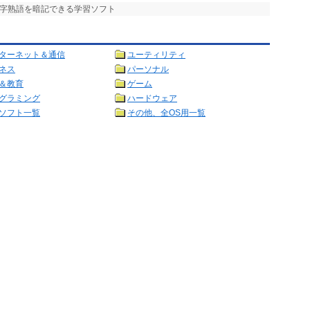
四字熟語を暗記できる学習ソフト
ターネット＆通信
ユーティリティ
ネス
パーソナル
＆教育
ゲーム
グラミング
ハードウェア
ソフト一覧
その他、全OS用一覧