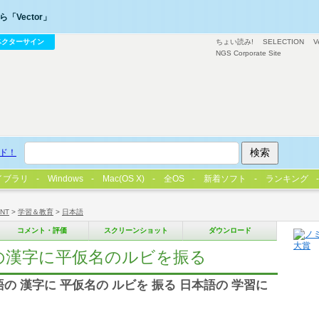
「Vector」
ベクターサイン
ちょい読み!
SELECTION
V
NGS Corporate Site
ド！
イブラリ
Windows
Mac(OS X)
全OS
新着ソフト
ランキング
/NT
>
学習＆教育
>
日本語
コメント・評価
スクリーンショット
ダウンロード
E 日本語の漢字に平仮名のルビを振る
の 漢字に 平仮名の ルビを 振る 日本語の 学習に