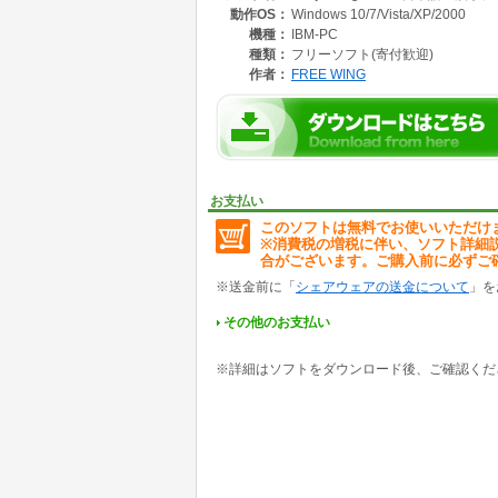
動作OS：
Windows 10/7/Vista/XP/2000
日本語の 学習に 便利な ソフトウェア。
機種：
IBM-PC
クリップボードの文章を取得してルビを振りま
種類：
フリーソフト(寄付歓迎)
作者：
FREE WING
●動作環境
・Windows 2000 Professional
・Windows XP Professional
・Windows XP Professional(中国語 簡体字版 W
・Windows Vista Ultimate
・Windows 7 Ultimate
・Windows 10 Professional(Fall Creators Upda
お支払い
以上の環境で動作確認しました。
このソフトは無料でお使いいただけ
※消費税の増税に伴い、ソフト詳細
合がございます。ご購入前に必ずご
※送金前に「
シェアウェアの送金について
」を
その他のお支払い
※詳細はソフトをダウンロード後、ご確認くだ