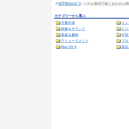
四字熟GoAC 2
- パズル形式で楽しみながら
カテゴリーから選ぶ
文書作成
イン
画像＆サウンド
ビジ
家庭＆趣味
学習
アミューズメント
プロ
Mac OS X
製品