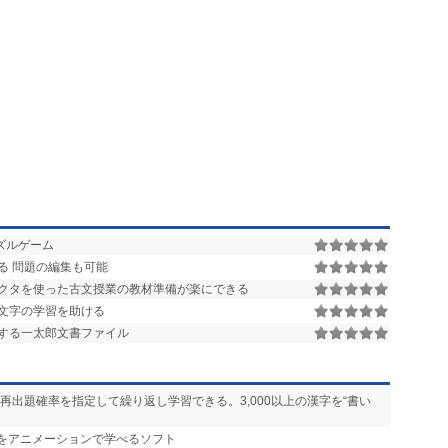
ズルゲーム
る 問題の編集も可能
クタを使った古文授業の教材準備が楽にできる
文字の学習を助ける
する一太郎文書ファイル
、再出題確率を指定して繰り返し学習できる。3,000以上の漢字を“書い
順をアニメーションで学べるソフト