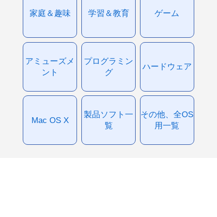
家庭＆趣味
学習＆教育
ゲーム
アミューズメ
プログラミン
ハードウェア
ント
グ
製品ソフト一
その他、全OS
Mac OS X
覧
用一覧