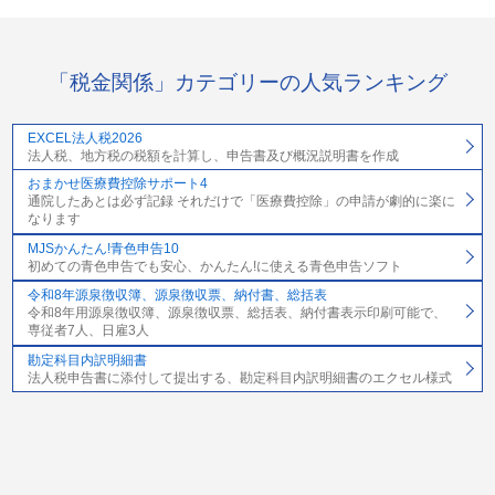
「税金関係」カテゴリーの人気ランキング
EXCEL法人税2026
法人税、地方税の税額を計算し、申告書及び概況説明書を作成
おまかせ医療費控除サポート4
通院したあとは必ず記録 それだけで「医療費控除」の申請が劇的に楽に
なります
MJSかんたん!青色申告10
初めての青色申告でも安心、かんたん!に使える青色申告ソフト
令和8年源泉徴収簿、源泉徴収票、納付書、総括表
令和8年用源泉徴収簿、源泉徴収票、総括表、納付書表示印刷可能で、
専従者7人、日雇3人
勘定科目内訳明細書
法人税申告書に添付して提出する、勘定科目内訳明細書のエクセル様式