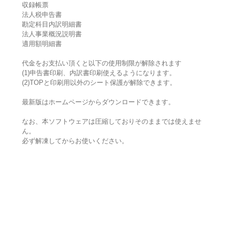
収録帳票
法人税申告書
勘定科目内訳明細書
法人事業概況説明書
適用額明細書
代金をお支払い頂くと以下の使用制限が解除されます
(1)申告書印刷、内訳書印刷使えるようになります。
(2)TOPと印刷用以外のシート保護が解除できます。
最新版はホームページからダウンロードできます。
なお、本ソフトウェアは圧縮しておりそのままでは使えませ
ん。
必ず解凍してからお使いください。