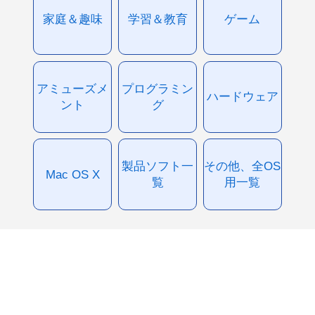
家庭＆趣味
学習＆教育
ゲーム
アミューズメ
プログラミン
ハードウェア
ント
グ
製品ソフト一
その他、全OS
Mac OS X
覧
用一覧