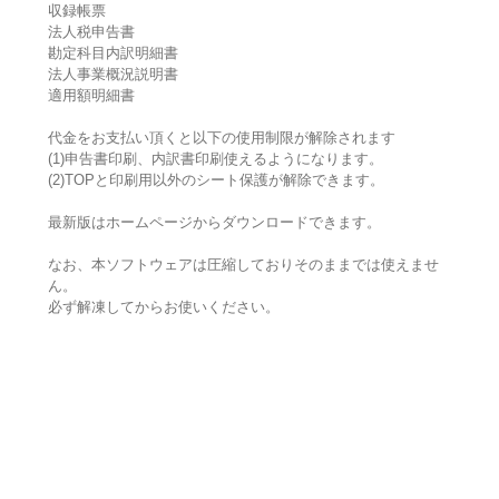
収録帳票
法人税申告書
勘定科目内訳明細書
法人事業概況説明書
適用額明細書
代金をお支払い頂くと以下の使用制限が解除されます
(1)申告書印刷、内訳書印刷使えるようになります。
(2)TOPと印刷用以外のシート保護が解除できます。
最新版はホームページからダウンロードできます。
なお、本ソフトウェアは圧縮しておりそのままでは使えませ
ん。
必ず解凍してからお使いください。