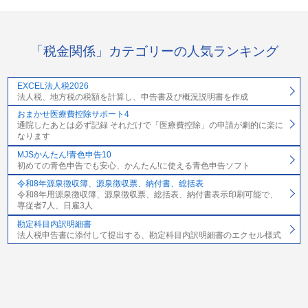
「税金関係」カテゴリーの人気ランキング
EXCEL法人税2026
法人税、地方税の税額を計算し、申告書及び概況説明書を作成
おまかせ医療費控除サポート4
通院したあとは必ず記録 それだけで「医療費控除」の申請が劇的に楽に
なります
MJSかんたん!青色申告10
初めての青色申告でも安心、かんたん!に使える青色申告ソフト
令和8年源泉徴収簿、源泉徴収票、納付書、総括表
令和8年用源泉徴収簿、源泉徴収票、総括表、納付書表示印刷可能で、
専従者7人、日雇3人
勘定科目内訳明細書
法人税申告書に添付して提出する、勘定科目内訳明細書のエクセル様式