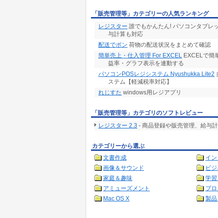
決算入力、貸借対照表、損益計算書
「販売管理等」カテゴリーの人気ランキング
マスタ：
レジスター
誰でもかんたん! パソコンタブレ
単位換算マスタ、部署マスタ、仕入先マスタ
与計算も対応
マスタ、配送先マスタ、品目マスタ、セット品
配送でポン
荷物の配送状況をまとめて確認
プロジェクトマスタ、レポートマスタ、単価
タ、伝票仕訳マスタ、得意先マスタ、
簡単売上・仕入管理 For EXCEL
EXCELで
倉庫マスタ、ユーザーマスタ、得意先ひな形
益率・グラフ表示を連動する
システム：
パソコンPOSレジシステム Nyushukka Lite2
操作ログ、伝票履歴、帳票履歴、データベー
ステム【軽減税率対応】
コード表示
れじすた
windows用レジアプリ
共通：
関連ファイル保存・照会、伝票プルーフリス
Web版：
「販売管理等」カテゴリのソフトレビュー
出荷登録、仕入実績登録、棚卸登録
レジスター 2.3
- 商品登録や販売管理、給与
カテゴリーから選ぶ
文書作成
イン
画像＆サウンド
ビジ
家庭＆趣味
学習
アミューズメント
プロ
Mac OS X
製品