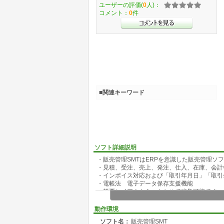
ユーザーの評価(
0
人)：
コメント：
0
件
■関連キーワード
ソフト詳細説明
・販売管理SMTはERPを意識した販売管理ソ
・見積、受注、売上、発注、仕入、在庫、会計
・インボイス対応および「取引年月日」「取引
・電帳法 電子データ保存支援機能
・帳票レイアウトをエクセルで編集可能です。
・同一ネットワークで複数人による利用可能
・商用使用されているフリーのデータベースを
動作環境
・スマホによる入出荷、棚卸に対応
ソフト名：
販売管理SMT
※不明点ありましたらお気軽にお問い合わせく