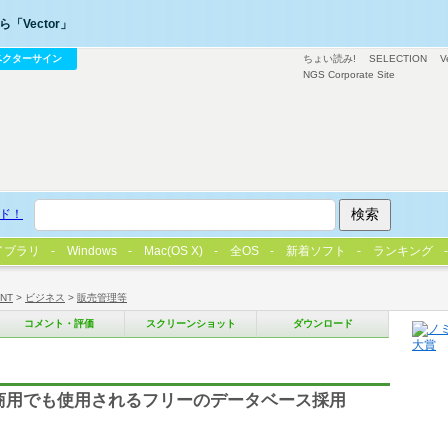
「Vector」
ベクターサイン
ちょい読み!
SELECTION
V
NGS Corporate Site
ド！
イブラリ
Windows
Mac(OS X)
全OS
新着ソフト
ランキング
/NT
>
ビジネス
>
販売管理等
コメント・評価
スクリーンショット
ダウンロード
 商用でも使用されるフリーのデータベース採用