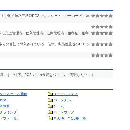
ットで動く無料高機能POSレジ レシート・バーコード・給
、口座マスタ、単価マスタ、取引先マスタ、システムマスタ、メニュー
マスタ、
ランクマスタ、単位マスタ、ロットマスタ、荷姿マスタ、勘定科目マス
簡単に売上管理表・仕入管理表・在庫管理表・粗利益・粗利
登録、区分マスタ
多くの会社に導入されている、信頼、機能性重視のPOSシ
スバックアップ、データベースリストア、状況照会、QR
ト
計算にまで対応。POSレジの機能をパソコンで再現したソフト
ターネット＆通信
ユーティリティ
ネス
パーソナル
＆教育
ゲーム
グラミング
ハードウェア
ソフト一覧
その他、全OS用一覧