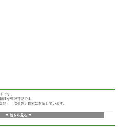
フトです。
領域を管理可能です。
金額」「取引先」検索に対応しています。
▼ 続きを見る ▼
採用し、データ管理の堅牢性と応答性を確保しています。
ださい。