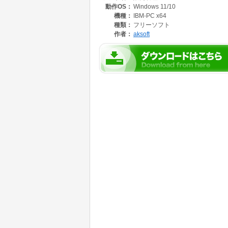
動作OS：
Windows 11/10
【機能一覧】
機種：
IBM-PC x64
見積：
種類：
フリーソフト
見積入力、原価計画
作者：
aksoft
受注：
受注入力、出荷確定、ピッキングリスト、受
発注：
発注入力、受発注一括作成、在庫発注一括作
仕入：
仕入入力、一括仕入作成、仕入取込
売上：
売上入力、売上一覧入力、売上一括作成、売
在庫：
受払入力、受払一括作成、在庫単価計算、棚卸
ロットトレース
入金：
入金入力、入金消込
出金：
出金入力、出金消込、振込FBデータ作成
原価：
原価入力
請求：
前受請求、請求締、請求明細表、回収予定表
支払：
支払締
会計：
仕訳帳、会計月締、総勘定元帳、売掛帳、買
帳、固定資産入力、合計残高試算表、振替伝票