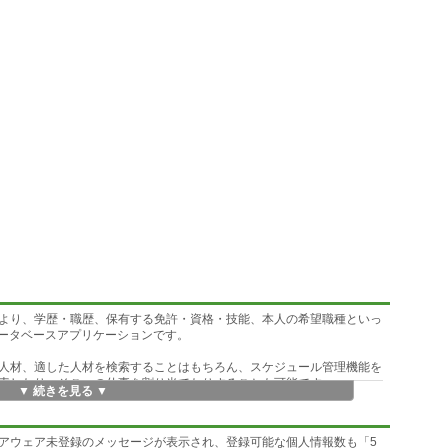
より、学歴・職歴、保有する免許・資格・技能、本人の希望職種といっ
用データベースアプリケーションです。
人材、適した人材を検索することはもちろん、スケジュール管理機能を
索したり、そこへの仕事を割り当てたりすることも可能です。
▼ 続きを見る ▼
人材+スケジュール管理、あるいは会社や組織の一般的な社員管理・メン
アウェア未登録のメッセージが表示され、登録可能な個人情報数も「5