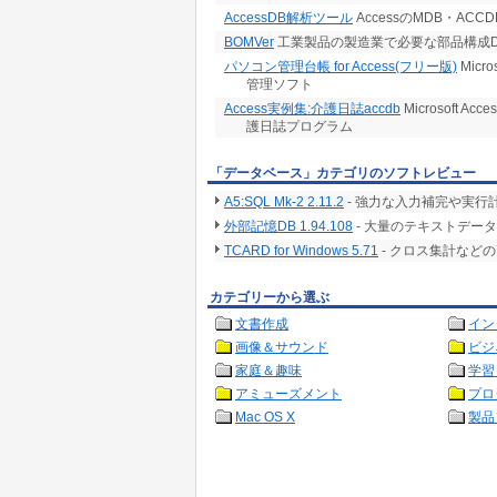
AccessDB解析ツール
AccessのMDB・AC
BOMVer
工業製品の製造業で必要な部品構成DB
パソコン管理台帳 for Access(フリー版)
Micr
管理ソフト
Access実例集:介護日誌accdb
Microsoft A
護日誌プログラム
「データベース」カテゴリのソフトレビュー
A5:SQL Mk-2 2.11.2
- 強力な入力補完や実行
外部記憶DB 1.94.108
- 大量のテキストデー
TCARD for Windows 5.71
- クロス集計など
カテゴリーから選ぶ
文書作成
イン
画像＆サウンド
ビジ
家庭＆趣味
学習
アミューズメント
プロ
Mac OS X
製品