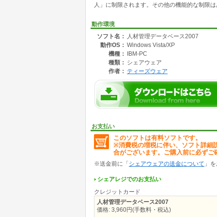
人」に制限されます。その他の機能的な制限は
【特徴】
・履歴書をベースにした個人情報の登録
・学歴・職歴、免許・資格・技能に重点をおい
動作環境
・個人別のスケジュール管理機能や業務履歴管
ソフト名：
人材管理データベース2007
・豊富な条件設定による人材の検索
動作OS：
Windows Vista/XP
・絞り込みによる、必要な人材・適した人材の
・特定の人宛ての新規送信メール作成
機種：
IBM-PC
・空きスケジュール検索とそれに対する仕事の
種類：
シェアウェア
・スケジュールを仮割り当てしたあとの照会メ
作者：
ティーズウェア
・過去の業務履歴や希望職種(ニーズ)の検索機
・フルカスタマイズ可能(シェアウェア登録時)
お支払い
このソフトは有料ソフトです。
※消費税の増税に伴い、ソフト詳細
合がございます。ご購入前に必ずご
※送金前に「
シェアウェアの送金について
」を
シェアレジでのお支払い
クレジットカード
人材管理データベース2007
価格: 3,960円(手数料・税込)