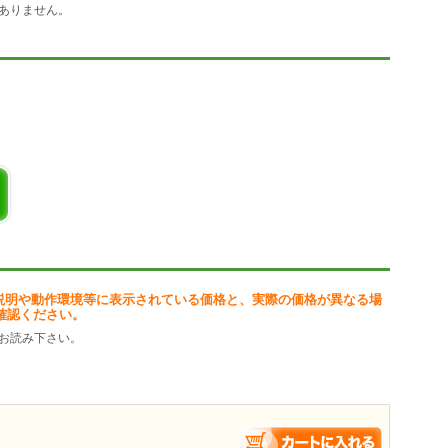
ありません。
た個人情報管理
理機能
抽出
割り当て機能
ールの作成
能
説明や動作環境等に表示されている価格と、実際の価格が異なる場
確認ください。
お読み下さい。