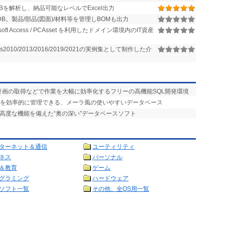
CDBを解析し、納品可能なレベルでExcel出力
。製品/部品(図面)/材料等を管理しBOMも出力
osoft Access / PCAsset を利用したドメイン環境内のIT資産
ccess2010/2013/2016/2019/2021の実例集として制作した介
計画の取得などで作業を大幅に効率化するフリーの高機能SQL開発環境
タを効率的に管理できる、メーラ風の使いやすいデータベース
の高度な機能を備えた“奥の深い”データベースソフト
ターネット＆通信
ユーティリティ
ネス
パーソナル
＆教育
ゲーム
グラミング
ハードウェア
ソフト一覧
その他、全OS用一覧