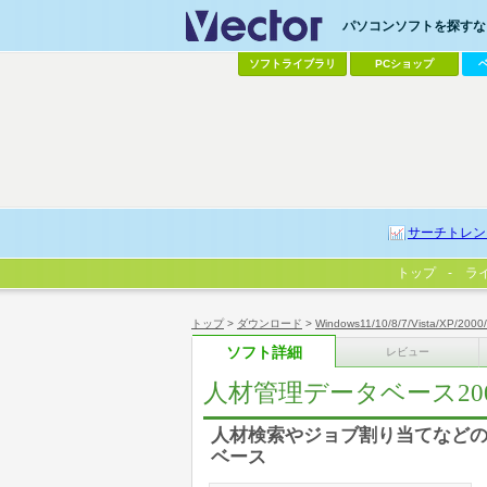
パソコンソフトを探すなら
ソフトライブラリ
PCショップ
サーチトレン
トップ
ラ
トップ
>
ダウンロード
>
Windows11/10/8/7/Vista/XP/2000
ソフト詳細
レビュー
人材管理データベース20
人材検索やジョブ割り当てなどの"人
ベース