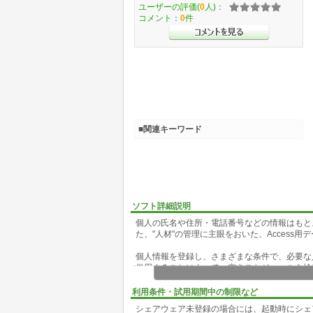
ユーザーの評価(
0
人)：
コメント：
0
件
■関連キーワード
ソフト詳細説明
個人の氏名や住所・電話番号などの情報はもと
た、"人材"の管理に主眼をおいた、Access
個人情報を登録し、さまざまな条件で、必要な
併用することによって、空きスケジュールを検
人材派遣業や多種・短期の仕事の多い業種での
利用条件・試用期間中の制限など
バー管理などの用途に使うことができます。
シェアウェア未登録の場合には、起動時にシェ