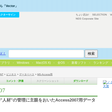
「Vector」
ベクターサイン
ちょい読み!
SELECTION
V
NGS Corporate Site
ド！
イブラリ
Windows
Mac(OS X)
全OS
新着ソフト
ランキング
/NT
>
ビジネス
>
データベース
>
MS-Access用
コメント・評価
スクリーンショット
ダウンロード
07
材"の管理に主眼をおいたAccess2007用データ