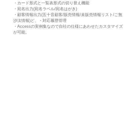
・カード形式と一覧表形式の切り替え機能
・宛名出力(宛名ラベル/宛名はがき)
・顧客情報出力(五十音顧客/販売情報/未販売情報リスト/ご無
沙汰情報)ど、・対応履歴管理
・Accessの実例集なので自社の仕様にあわせたカスタマイズ
が可能。