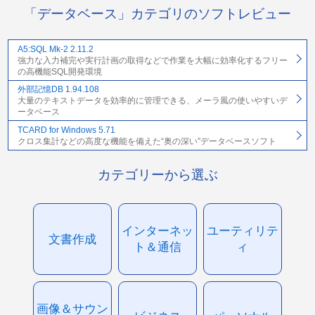
「データベース」カテゴリのソフトレビュー
A5:SQL Mk-2 2.11.2
強力な入力補完や実行計画の取得などで作業を大幅に効率化するフリー
の高機能SQL開発環境
外部記憶DB 1.94.108
大量のテキストデータを効率的に管理できる、メーラ風の使いやすいデ
ータベース
TCARD for Windows 5.71
クロス集計などの高度な機能を備えた“奥の深い”データベースソフト
カテゴリーから選ぶ
インターネッ
ユーティリテ
文書作成
ト＆通信
ィ
画像＆サウン