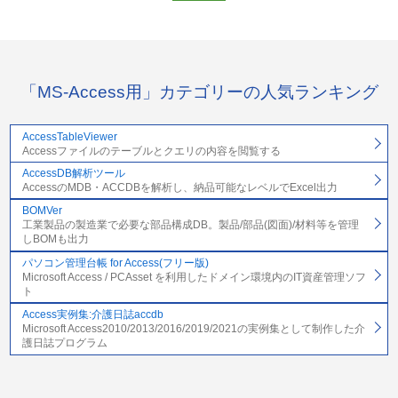
「MS-Access用」カテゴリーの人気ランキング
AccessTableViewer
Accessファイルのテーブルとクエリの内容を閲覧する
AccessDB解析ツール
AccessのMDB・ACCDBを解析し、納品可能なレベルでExcel出力
BOMVer
工業製品の製造業で必要な部品構成DB。製品/部品(図面)/材料等を管理
しBOMも出力
パソコン管理台帳 for Access(フリー版)
Microsoft Access / PCAsset を利用したドメイン環境内のIT資産管理ソフ
ト
Access実例集:介護日誌accdb
Microsoft Access2010/2013/2016/2019/2021の実例集として制作した介
護日誌プログラム