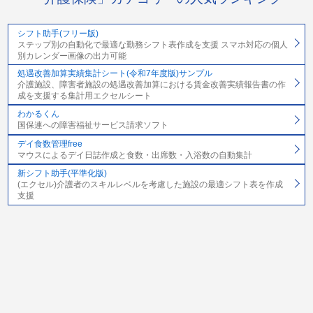
シフト助手(フリー版)
ステップ別の自動化で最適な勤務シフト表作成を支援 スマホ対応の個人
別カレンダー画像の出力可能
処遇改善加算実績集計シート(令和7年度版)サンプル
介護施設、障害者施設の処遇改善加算における賃金改善実績報告書の作
成を支援する集計用エクセルシート
わかるくん
国保連への障害福祉サービス請求ソフト
デイ食数管理free
マウスによるデイ日誌作成と食数・出席数・入浴数の自動集計
新シフト助手(平準化版)
(エクセル)介護者のスキルレベルを考慮した施設の最適シフト表を作成
支援