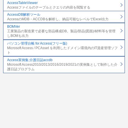
AccessTableViewer
Accessファイルのテーブルとクエリの内容を閲覧する
AccessDB解析ツール
AccessのMDB・ACCDBを解析し、納品可能なレベルでExcel出力
BOMVer
工業製品の製造業で必要な部品構成DB。製品/部品(図面)/材料等を管理
しBOMも出力
パソコン管理台帳 for Access(フリー版)
Microsoft Access / PCAsset を利用したドメイン環境内のIT資産管理ソフ
ト
Access実例集:介護日誌accdb
Microsoft Access2010/2013/2016/2019/2021の実例集として制作した介
護日誌プログラム