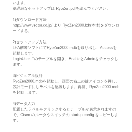
います。
※詳細なセットアップは RyoZen.pdfを読んでください。
1)ダウンロード方法
http://www.vector.co.jp/ より RyoZen2000.lzh(本体)をダウンロ
ードする。
2)セットアップ方法
LHA解凍ソフトにてRyoZen2000.mdbを取り出し、Accessを
起動します。
LoginUser_Tのテーブルを開き、EnableとAdminをチェックし
ます。
3)ビジュアル設計
RyoZen2000.mdbを起動し、画面の右上の鍵アイコンを押し、
設計モードにしラベルを配置します。再度、RyoZen2000.mdb
を起動します。
4)データ入力
配置したラベルをクリックするとテーブルが表示されますの
で、Cisco のルータやスイッチの startup-config をコピーしま
す。