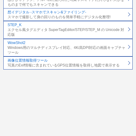
ものまで何でもスキャンできる
想イデジタル -スマホでスキャン&ファイリング-
スマホで撮影して身の回りのものを簡単手軽にデジタル化整理!
STEP_K
エクセル風タグエディタ SuperTagEditor/STEP/STEP_M の Unicode 対
応版
WowShot2
Windows用のマルチディスプレイ対応、4K/高DPI対応の画面キャプチャ
ツール
画像位置情報取得ツール
写真のExif情報に含まれているGPS位置情報を取得し地図で表示する