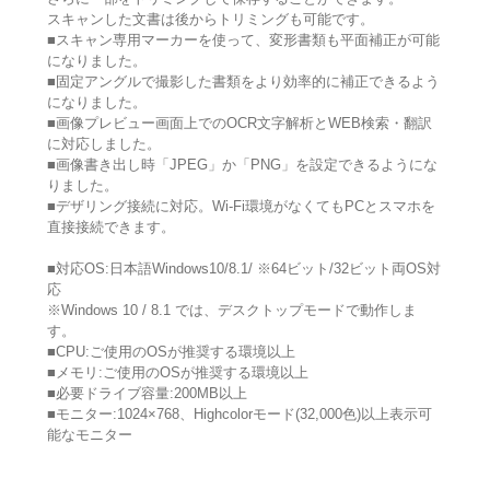
スキャンした文書は後からトリミングも可能です。
■スキャン専用マーカーを使って、変形書類も平面補正が可能
になりました。
■固定アングルで撮影した書類をより効率的に補正できるよう
になりました。
■画像プレビュー画面上でのOCR文字解析とWEB検索・翻訳
に対応しました。
■画像書き出し時「JPEG」か「PNG」を設定できるようにな
りました。
■デザリング接続に対応。Wi-Fi環境がなくてもPCとスマホを
直接接続できます。
■対応OS:日本語Windows10/8.1/ ※64ビット/32ビット両OS対
応
※Windows 10 / 8.1 では、デスクトップモードで動作しま
す。
■CPU:ご使用のOSが推奨する環境以上
■メモリ:ご使用のOSが推奨する環境以上
■必要ドライブ容量:200MB以上
■モニター:1024×768、Highcolorモード(32,000色)以上表示可
能なモニター