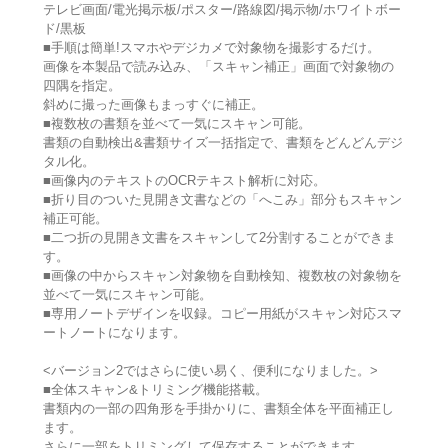
テレビ画面/電光掲示板/ポスター/路線図/掲示物/ホワイトボー
ド/黒板
■手順は簡単!スマホやデジカメで対象物を撮影するだけ。
画像を本製品で読み込み、「スキャン補正」画面で対象物の
四隅を指定。
斜めに撮った画像もまっすぐに補正。
■複数枚の書類を並べて一気にスキャン可能。
書類の自動検出&書類サイズ一括指定で、書類をどんどんデジ
タル化。
■画像内のテキストのOCRテキスト解析に対応。
■折り目のついた見開き文書などの「へこみ」部分もスキャン
補正可能。
■二つ折の見開き文書をスキャンして2分割することができま
す。
■画像の中からスキャン対象物を自動検知、複数枚の対象物を
並べて一気にスキャン可能。
■専用ノートデザインを収録。コピー用紙がスキャン対応スマ
ートノートになります。
<バージョン2ではさらに使い易く、便利になりました。>
■全体スキャン&トリミング機能搭載。
書類内の一部の四角形を手掛かりに、書類全体を平面補正し
ます。
さらに一部をトリミングして保存することができます。