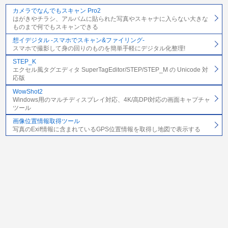
カメラでなんでもスキャン Pro2
はがきやチラシ、アルバムに貼られた写真やスキャナに入らない大きな
ものまで何でもスキャンできる
想イデジタル -スマホでスキャン&ファイリング-
スマホで撮影して身の回りのものを簡単手軽にデジタル化整理!
STEP_K
エクセル風タグエディタ SuperTagEditor/STEP/STEP_M の Unicode 対
応版
WowShot2
Windows用のマルチディスプレイ対応、4K/高DPI対応の画面キャプチャ
ツール
画像位置情報取得ツール
写真のExif情報に含まれているGPS位置情報を取得し地図で表示する