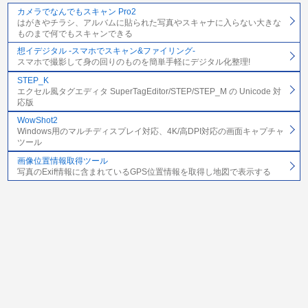
カメラでなんでもスキャン Pro2
はがきやチラシ、アルバムに貼られた写真やスキャナに入らない大きな
ものまで何でもスキャンできる
想イデジタル -スマホでスキャン&ファイリング-
スマホで撮影して身の回りのものを簡単手軽にデジタル化整理!
STEP_K
エクセル風タグエディタ SuperTagEditor/STEP/STEP_M の Unicode 対
応版
WowShot2
Windows用のマルチディスプレイ対応、4K/高DPI対応の画面キャプチャ
ツール
画像位置情報取得ツール
写真のExif情報に含まれているGPS位置情報を取得し地図で表示する