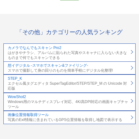
「その他」カテゴリーの人気ランキング
カメラでなんでもスキャン Pro2
はがきやチラシ、アルバムに貼られた写真やスキャナに入らない大きな
ものまで何でもスキャンできる
想イデジタル -スマホでスキャン&ファイリング-
スマホで撮影して身の回りのものを簡単手軽にデジタル化整理!
STEP_K
エクセル風タグエディタ SuperTagEditor/STEP/STEP_M の Unicode 対
応版
WowShot2
Windows用のマルチディスプレイ対応、4K/高DPI対応の画面キャプチャ
ツール
画像位置情報取得ツール
写真のExif情報に含まれているGPS位置情報を取得し地図で表示する