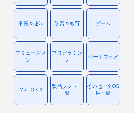
家庭＆趣味
学習＆教育
ゲーム
アミューズメ
プログラミン
ハードウェア
ント
グ
製品ソフト一
その他、全OS
Mac OS X
覧
用一覧