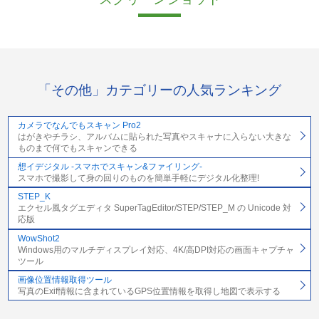
「その他」カテゴリーの人気ランキング
カメラでなんでもスキャン Pro2
はがきやチラシ、アルバムに貼られた写真やスキャナに入らない大きな
ものまで何でもスキャンできる
想イデジタル -スマホでスキャン&ファイリング-
スマホで撮影して身の回りのものを簡単手軽にデジタル化整理!
STEP_K
エクセル風タグエディタ SuperTagEditor/STEP/STEP_M の Unicode 対
応版
WowShot2
Windows用のマルチディスプレイ対応、4K/高DPI対応の画面キャプチャ
ツール
画像位置情報取得ツール
写真のExif情報に含まれているGPS位置情報を取得し地図で表示する