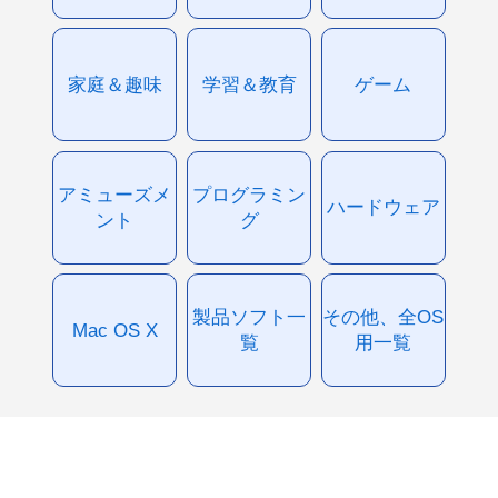
家庭＆趣味
学習＆教育
ゲーム
アミューズメ
プログラミン
ハードウェア
ント
グ
製品ソフト一
その他、全OS
Mac OS X
覧
用一覧