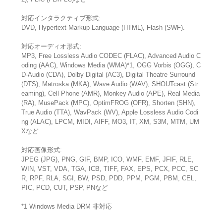
対応インタラクティブ形式:
DVD, Hypertext Markup Language (HTML), Flash (SWF).
対応オーディオ形式:
MP3, Free Lossless Audio CODEC (FLAC), Advanced Audio C
oding (AAC), Windows Media (WMA)*1, OGG Vorbis (OGG), C
D-Audio (CDA), Dolby Digital (AC3), Digital Theatre Surround
(DTS), Matroska (MKA), Wave Audio (WAV), SHOUTcast (Str
eaming), Cell Phone (AMR), Monkey Audio (APE), Real Media
(RA), MusePack (MPC), OptimFROG (OFR), Shorten (SHN),
True Audio (TTA), WavPack (WV), Apple Lossless Audio Codi
ng (ALAC), LPCM, MIDI, AIFF, MO3, IT, XM, S3M, MTM, UM
Xなど
対応画像形式:
JPEG (JPG), PNG, GIF, BMP, ICO, WMF, EMF, JFIF, RLE,
WIN, VST, VDA, TGA, ICB, TIFF, FAX, EPS, PCX, PCC, SC
R, RPF, RLA, SGI, BW, PSD, PDD, PPM, PGM, PBM, CEL,
PIC, PCD, CUT, PSP, PNなど
*1 Windows Media DRM 非対応