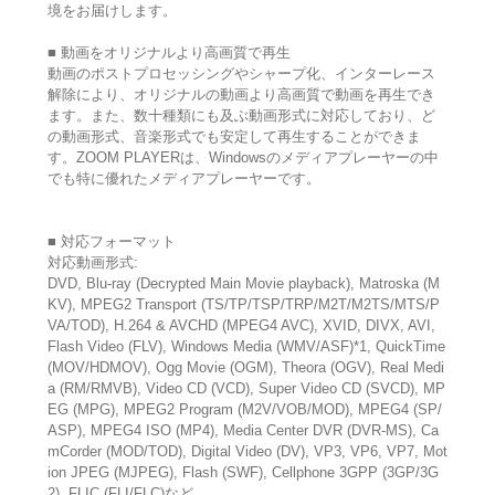
境をお届けします。
■ 動画をオリジナルより高画質で再生
動画のポストプロセッシングやシャープ化、インターレース
解除により、オリジナルの動画より高画質で動画を再生でき
ます。また、数十種類にも及ぶ動画形式に対応しており、ど
の動画形式、音楽形式でも安定して再生することができま
す。ZOOM PLAYERは、Windowsのメディアプレーヤーの中
でも特に優れたメディアプレーヤーです。
■ 対応フォーマット
対応動画形式:
DVD, Blu-ray (Decrypted Main Movie playback), Matroska (M
KV), MPEG2 Transport (TS/TP/TSP/TRP/M2T/M2TS/MTS/P
VA/TOD), H.264 & AVCHD (MPEG4 AVC), XVID, DIVX, AVI,
Flash Video (FLV), Windows Media (WMV/ASF)*1, QuickTime
(MOV/HDMOV), Ogg Movie (OGM), Theora (OGV), Real Medi
a (RM/RMVB), Video CD (VCD), Super Video CD (SVCD), MP
EG (MPG), MPEG2 Program (M2V/VOB/MOD), MPEG4 (SP/
ASP), MPEG4 ISO (MP4), Media Center DVR (DVR-MS), Ca
mCorder (MOD/TOD), Digital Video (DV), VP3, VP6, VP7, Mot
ion JPEG (MJPEG), Flash (SWF), Cellphone 3GPP (3GP/3G
2), FLIC (FLI/FLC)など