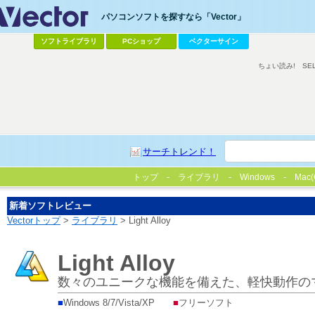
パソコンソフトを探すなら「Vector」
ソフトライブラリ
PCショップ
ベクターサイン
ちょい読み!
SE
サーチトレンド！
トップ
ライブラリ
Windows
Mac(
新着ソフトレビュー
Vectorトップ
>
ライブラリ
> Light Alloy
Light Alloy
数々のユニークな機能を備えた、軽快動作の
■
Windows 8/7/Vista/XP
■
フリーソフト