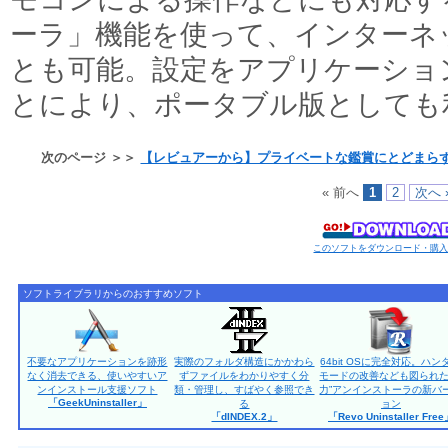
ーラ」機能を使って、インターネ
とも可能。設定をアプリケーショ
とにより、ポータブル版としても
次のページ ＞＞
【レビュアーから】プライベートな鑑賞にとどまら
« 前へ
1
2
次へ 
このソフトをダウンロード・購
ソフトライブラリからのおすすめソフト
不要なアプリケーションを跡形
実際のフォルダ構造にかかわら
64bit OSに完全対応。ハン
なく消去できる、使いやすいア
ずファイルをわかりやすく分
モードの改善なども図られた
ンインストール支援ソフト
類・管理し、すばやく参照でき
力”アンインストーラの新バ
「GeekUninstaller」
る
ョン
「dINDEX.2」
「Revo Uninstaller Fre