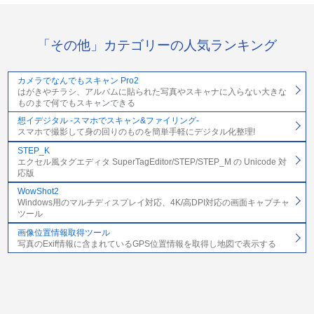
「その他」カテゴリーの人気ランキング
カメラでなんでもスキャン Pro2
はがきやチラシ、アルバムに貼られた写真やスキャナに入らない大きな
ものまで何でもスキャンできる
想イデジタル -スマホでスキャン&ファイリング-
スマホで撮影して身の回りのものを簡単手軽にデジタル化整理!
STEP_K
エクセル風タグエディタ SuperTagEditor/STEP/STEP_M の Unicode 対
応版
WowShot2
Windows用のマルチディスプレイ対応、4K/高DPI対応の画面キャプチャ
ツール
画像位置情報取得ツール
写真のExif情報に含まれているGPS位置情報を取得し地図で表示する