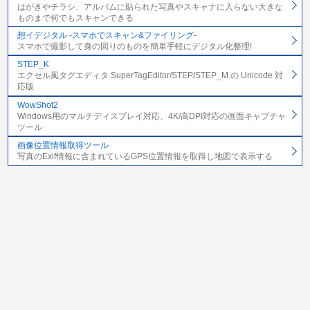
はがきやチラシ、アルバムに貼られた写真やスキャナに入らない大きな
ものまで何でもスキャンできる
想イデジタル -スマホでスキャン&ファイリング-
スマホで撮影して身の回りのものを簡単手軽にデジタル化整理!
STEP_K
エクセル風タグエディタ SuperTagEditor/STEP/STEP_M の Unicode 対
応版
WowShot2
Windows用のマルチディスプレイ対応、4K/高DPI対応の画面キャプチャ
ツール
画像位置情報取得ツール
写真のExif情報に含まれているGPS位置情報を取得し地図で表示する