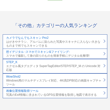
「その他」カテゴリーの人気ランキング
カメラでなんでもスキャン Pro2
はがきやチラシ、アルバムに貼られた写真やスキャナに入らない大きな
ものまで何でもスキャンできる
想イデジタル -スマホでスキャン&ファイリング-
スマホで撮影して身の回りのものを簡単手軽にデジタル化整理!
STEP_K
エクセル風タグエディタ SuperTagEditor/STEP/STEP_M の Unicode 対
応版
WowShot2
Windows用のマルチディスプレイ対応、4K/高DPI対応の画面キャプチャ
ツール
画像位置情報取得ツール
写真のExif情報に含まれているGPS位置情報を取得し地図で表示する