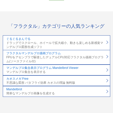
「フラクタル」カテゴリーの人気ランキング
ぐるぐるまんでる
ドラッグでスクロール、ホイールで拡大縮小、動きも楽しめる新感覚マ
ンデルブロ図形生成ソフト
フラクタルマンデルブロ描画プログラム
FPUをアセンブラで駆使したデュアルCPU対応フラクタル描画プログラ
ム(ソースファイル付)
マンデルブロ集合表示プログラム Mandelbrot Viewer
マンデルブロ集合を表示する
カオスメガ Free
不思議な図形 バタフライ効果 カオスの理論 無料版
Mandelbrot
簡単なマンデルブロ画像を生成する