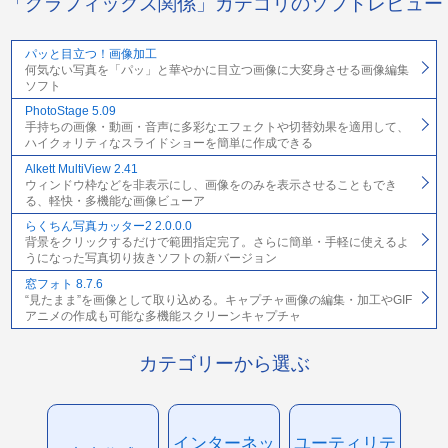
「グラフィックス関係」カテゴリのソフトレビュー
パッと目立つ！画像加工
何気ない写真を「パッ」と華やかに目立つ画像に大変身させる画像編集
ソフト
PhotoStage 5.09
手持ちの画像・動画・音声に多彩なエフェクトや切替効果を適用して、
ハイクォリティなスライドショーを簡単に作成できる
Alkett MultiView 2.41
ウィンドウ枠などを非表示にし、画像をのみを表示させることもでき
る、軽快・多機能な画像ビューア
らくちん写真カッター2 2.0.0.0
背景をクリックするだけで範囲指定完了。さらに簡単・手軽に使えるよ
うになった写真切り抜きソフトの新バージョン
窓フォト 8.7.6
“見たまま”を画像として取り込める。キャプチャ画像の編集・加工やGIF
アニメの作成も可能な多機能スクリーンキャプチャ
カテゴリーから選ぶ
インターネッ
ユーティリテ