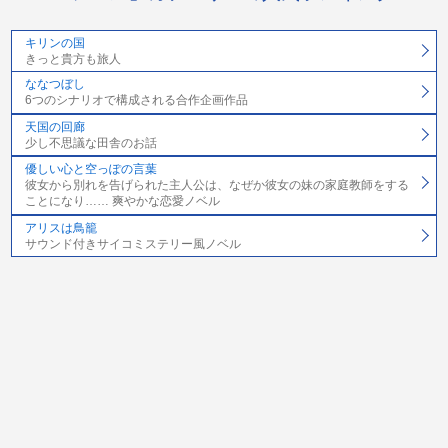
キリンの国
きっと貴方も旅人
ななつぼし
6つのシナリオで構成される合作企画作品
天国の回廊
少し不思議な田舎のお話
優しい心と空っぽの言葉
彼女から別れを告げられた主人公は、なぜか彼女の妹の家庭教師をする
ことになり…… 爽やかな恋愛ノベル
アリスは鳥籠
サウンド付きサイコミステリー風ノベル