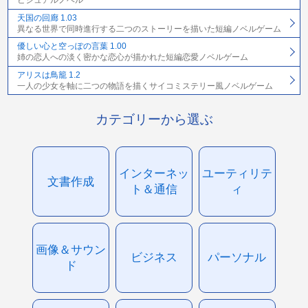
ビジュアルノベル
天国の回廊 1.03
異なる世界で同時進行する二つのストーリーを描いた短編ノベルゲーム
優しい心と空っぽの言葉 1.00
姉の恋人への淡く密かな恋心が描かれた短編恋愛ノベルゲーム
アリスは鳥籠 1.2
一人の少女を軸に二つの物語を描くサイコミステリー風ノベルゲーム
カテゴリーから選ぶ
インターネッ
ユーティリテ
文書作成
ト＆通信
ィ
画像＆サウン
ビジネス
パーソナル
ド