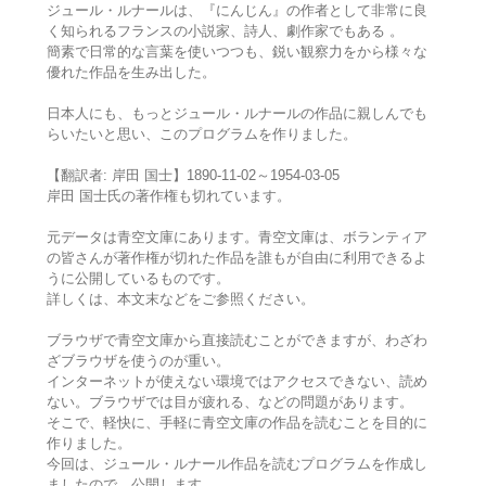
ジュール・ルナールは、『にんじん』の作者として非常に良
く知られるフランスの小説家、詩人、劇作家でもある 。
簡素で日常的な言葉を使いつつも、鋭い観察力をから様々な
優れた作品を生み出した。
日本人にも、もっとジュール・ルナールの作品に親しんでも
らいたいと思い、このプログラムを作りました。
【翻訳者: 岸田 国士】1890-11-02～1954-03-05
岸田 国士氏の著作権も切れています。
元データは青空文庫にあります。青空文庫は、ボランティア
の皆さんが著作権が切れた作品を誰もが自由に利用できるよ
うに公開しているものです。
詳しくは、本文末などをご参照ください。
ブラウザで青空文庫から直接読むことができますが、わざわ
ざブラウザを使うのが重い。
インターネットが使えない環境ではアクセスできない、読め
ない。ブラウザでは目が疲れる、などの問題があります。
そこで、軽快に、手軽に青空文庫の作品を読むことを目的に
作りました。
今回は、ジュール・ルナール作品を読むプログラムを作成し
ましたので、公開します。