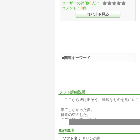
ユーザーの評価(
0
人)：
コメント：
0
件
■関連キーワード
ソフト詳細説明
「ここから抜け出そう。綺麗なものを見にいこ
果てしなかった夏。
群青の空のした。
少年は皆、旅人だった――
やがて季節はめぐり、少年たちは大人になる。
動作環境
ソフト名：
キリンの国
誰しもにあった、少年という時代。