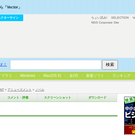
「Vector」
ベクターサイン
ちょい読み!
SELECTION
V
NGS Corporate Site
ド！
イブラリ
Windows
Mac(OS X)
全OS
新着ソフト
ランキング
/NT
>
アミューズメント
>
ノベル
コメント・評価
スクリーンショット
ダウンロード