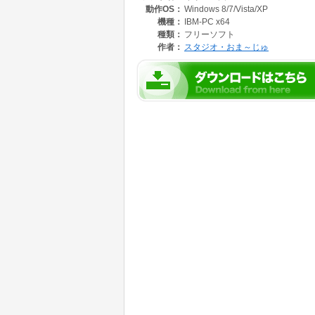
動作OS：
Windows 8/7/Vista/XP
永遠にも思えたあの頃の夏へ。
機種：
IBM-PC x64
貴方をもう一度、連れていきたい。
種類：
フリーソフト
作者：
スタジオ・おま～じゅ
STUDIO・おま～じゅが貴方におくる、夏を
「キリンの国」