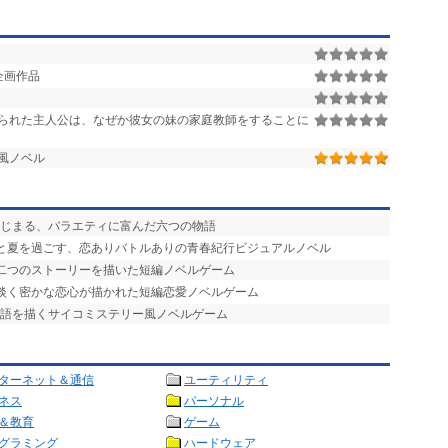
企画作品
られた主人公は、なぜか彼女の妹の家庭教師をすることに
風ノベル
はじまる、バラエティに富んだ六つの物語
ひと夏を過ごす、恋ありバトルありの青春紀行ビジュアルノベル
る二つのストーリーを描いた短編ノベルゲーム
の淡く密かな恋心が描かれた短編恋愛ノベルゲーム
物語を描くサイコミステリー風ノベルゲーム
ターネット＆通信
ユーティリティ
ネス
パーソナル
＆教育
ゲーム
グラミング
ハードウェア