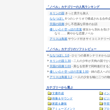
「ノベル」カテゴリーの人気ランキング
キリンの国
きっと貴方も旅人
ななつぼし
6つのシナリオで構成される合作
天国の回廊
少し不思議な田舎のお話
優しい心と空っぽの言葉
彼女から別れを告げ
なり…… 爽やかな恋愛ノベル
アリスは鳥籠
サウンド付きサイコミステリー
「ノベル」カテゴリのソフトレビュー
ななつぼし 1.0
- ひとつの基本シナリオから
キリンの国 1.30
- 二人の少年が天狗の国で
天国の回廊 1.03
- 異なる世界で同時進行す
優しい心と空っぽの言葉 1.00
- 姉の恋人へ
アリスは鳥籠 1.2
- 一人の少女を軸に二つの
カテゴリーから選ぶ
文書作成
イン
画像＆サウンド
ビジ
家庭＆趣味
学習
アミューズメント
プロ