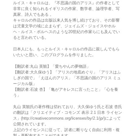
ルイス・キャロルは、『不思議の国のアリス』の作者として
非常に良く知られるイギリスの作家、数学者、論理学者、写
真家、詩人でもある 。
キャロルの作品は出版以来人気を博し続けており、その影響
は児童文学の域に止まらず、ジェイムズ・ジョイスやホル
ヘ・ルイス・ボルヘスのような20世紀の作家らにも及んでい
ると言われている。
日本人にも、もっとルイス・キャロルの作品に親しんでもら
いたいと思い、このプログラムを作りました。
【翻訳者:丸山 英観】「愛ちやんの夢物語」
【翻訳者:大久保ゆう】「アリスの地底めぐり」「アリスはふ
しぎの国で」「えほんのアリス」「不思議の国のアリス ミュ
ージカル版」
【翻訳者:石波 杏】「亀がアキレスに言ったこと」「心を養
う」
丸山 英観氏の著作権は切れており、大久保ゆう氏と石波 杏氏
の翻訳は「クリエイティブ・コモンズ 表示 2.1 日本 ライセン
ス」(http://creativecommons.org/licenses/by/2.1/jp/)によって
公開されています。
上記のライセンスに従って、訳者に断りなく自由に利用・複
製・再配布することができます。