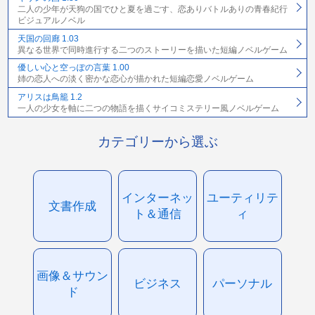
二人の少年が天狗の国でひと夏を過ごす、恋ありバトルありの青春紀行
ビジュアルノベル
天国の回廊 1.03
異なる世界で同時進行する二つのストーリーを描いた短編ノベルゲーム
優しい心と空っぽの言葉 1.00
姉の恋人への淡く密かな恋心が描かれた短編恋愛ノベルゲーム
アリスは鳥籠 1.2
一人の少女を軸に二つの物語を描くサイコミステリー風ノベルゲーム
カテゴリーから選ぶ
インターネッ
ユーティリテ
文書作成
ト＆通信
ィ
画像＆サウン
ビジネス
パーソナル
ド