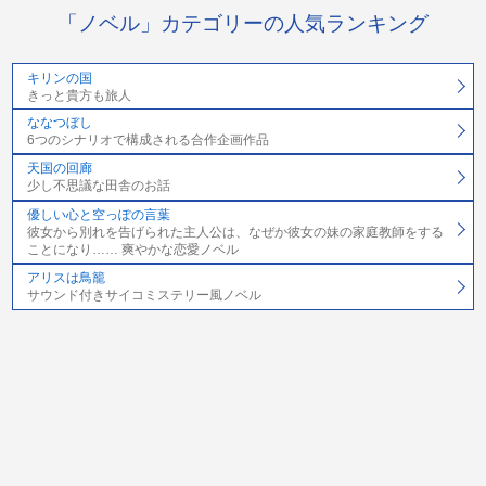
「ノベル」カテゴリーの人気ランキング
キリンの国
きっと貴方も旅人
ななつぼし
6つのシナリオで構成される合作企画作品
天国の回廊
少し不思議な田舎のお話
優しい心と空っぽの言葉
彼女から別れを告げられた主人公は、なぜか彼女の妹の家庭教師をする
ことになり…… 爽やかな恋愛ノベル
アリスは鳥籠
サウンド付きサイコミステリー風ノベル