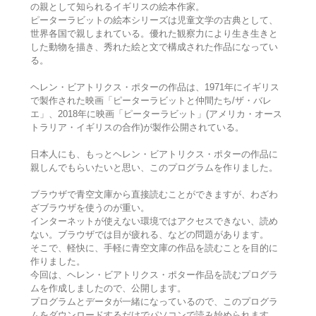
の親として知られるイギリスの絵本作家。
ピーターラビットの絵本シリーズは児童文学の古典として、
世界各国で親しまれている。優れた観察力により生き生きと
した動物を描き、秀れた絵と文で構成された作品になってい
る。
ヘレン・ビアトリクス・ポターの作品は、1971年にイギリス
で製作された映画「ピーターラビットと仲間たち/ザ・バレ
エ」、2018年に映画「ピーターラビット」(アメリカ・オース
トラリア・イギリスの合作)が製作公開されている。
日本人にも、もっとヘレン・ビアトリクス・ポターの作品に
親しんでもらいたいと思い、このプログラムを作りました。
ブラウザで青空文庫から直接読むことができますが、わざわ
ざブラウザを使うのが重い。
インターネットが使えない環境ではアクセスできない、読め
ない。ブラウザでは目が疲れる、などの問題があります。
そこで、軽快に、手軽に青空文庫の作品を読むことを目的に
作りました。
今回は、ヘレン・ビアトリクス・ポター作品を読むプログラ
ムを作成しましたので、公開します。
プログラムとデータが一緒になっているので、このプログラ
ムをダウンロードするだけでパソコンで読み始められます。