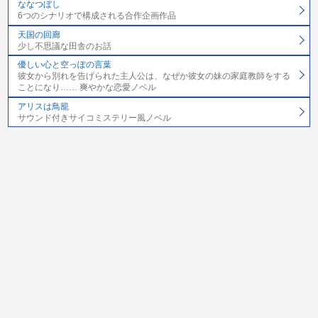
ななつぼし
6つのシナリオで構成される合作企画作品
天国の回廊
少し不思議な田舎のお話
優しい心と空っぽの言葉
彼女から別れを告げられた主人公は、なぜか彼女の妹の家庭教師をする
ことになり…… 爽やかな恋愛ノベル
アリスは鳥籠
サウンド付きサイコミステリー風ノベル