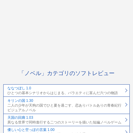
「ノベル」カテゴリのソフトレビュー
ななつぼし 1.0
ひとつの基本シナリオからはじまる、バラエティに富んだ六つの物語
キリンの国 1.30
二人の少年が天狗の国でひと夏を過ごす、恋ありバトルありの青春紀行
ビジュアルノベル
天国の回廊 1.03
異なる世界で同時進行する二つのストーリーを描いた短編ノベルゲーム
優しい心と空っぽの言葉 1.00