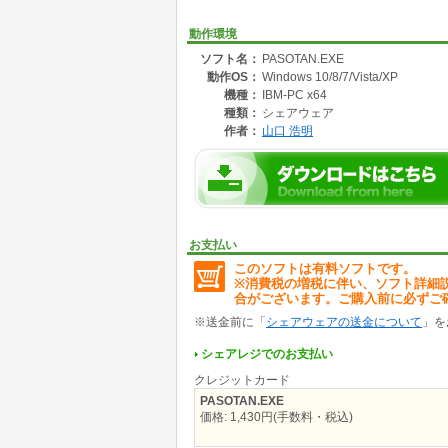
青春推理小説でありながら、パソコンの基本が
します。
動作環境
プログラムとデータが一緒になっているので、
ソフト名：
PASOTAN.EXE
す。
動作OS：
Windows 10/8/7/Vista/XP
最近電子ブックが徐々に普及し始めているよう
とができます。
機種：
IBM-PC x64
興味のある人は、試しに使ってみて欲しい。
種類：
シェアウェア
作者：
山口 浩明
< 今回提供するプログラムとファイル >
1,PASOTAN.EXE :「パソコン探偵団」を読
2,PASOTAN32.EXE :「パソコン探偵団」
以下、PASOTAN と表記されたところは PASO
3,readme.txt : プログラムの説明ファイル(本
お支払い
このソフトは有料ソフトです。
注)32ビット版はシステムが32ビットでも64
※消費税の増税に伴い、ソフト詳細
い。基本的に同じものなので、使用しているシ
合がございます。ご購入前に必ずご
※送金前に「
シェアウェアの送金について
」を
シェアレジでのお支払い
クレジットカード
PASOTAN.EXE
価格: 1,430円(手数料・税込)