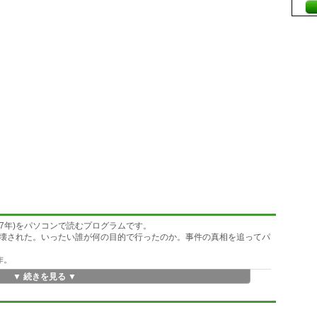
97年)をパソコンで読むプログラムです。
壊された。いったい誰が何の目的で行ったのか。事件の真相を追ってパ
作。
▼ 続きを見る ▼
分かる「パソコン探偵団」を軽快に、手軽に読んでもらうことを目的に
ってきていますが、変わらないものもあります。それはOSです。
すヒントにもなる基礎知識も得る事が出来るでしょう。