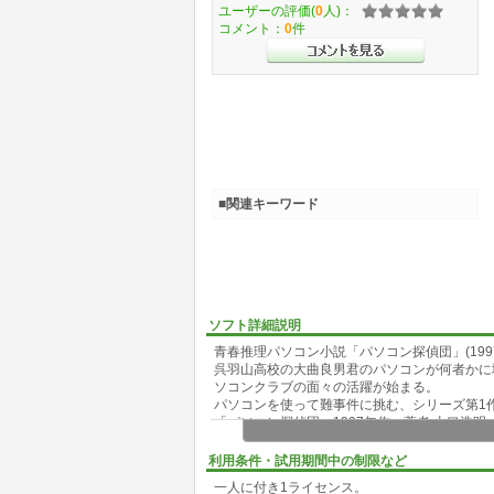
ユーザーの評価(
0
人)：
コメント：
0
件
■関連キーワード
ソフト詳細説明
青春推理パソコン小説「パソコン探偵団」(19
呉羽山高校の大曲良男君のパソコンが何者かに
ソコンクラブの面々の活躍が始まる。
パソコンを使って難事件に挑む、シリーズ第1
「パソコン探偵団」1997年作、著者:山口浩明
青春推理小説でありながら、パソコンの基本が
作りました。
利用条件・試用期間中の制限など
年々パソコンの機能は向上し、機種は新しくな
一人に付き1ライセンス。
この作品を読む事により、パソコンを使いこな