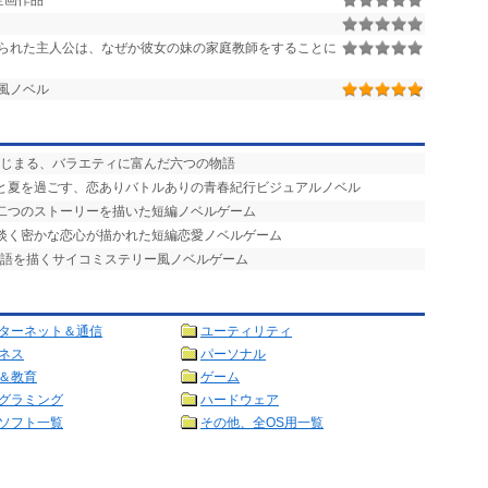
企画作品
られた主人公は、なぜか彼女の妹の家庭教師をすることに
風ノベル
はじまる、バラエティに富んだ六つの物語
ひと夏を過ごす、恋ありバトルありの青春紀行ビジュアルノベル
る二つのストーリーを描いた短編ノベルゲーム
の淡く密かな恋心が描かれた短編恋愛ノベルゲーム
物語を描くサイコミステリー風ノベルゲーム
ターネット＆通信
ユーティリティ
ネス
パーソナル
＆教育
ゲーム
グラミング
ハードウェア
ソフト一覧
その他、全OS用一覧