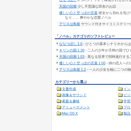
ななつぼし
6つのシナリオで構成される合作
天国の回廊
少し不思議な田舎のお話
優しい心と空っぽの言葉
彼女から別れを告げ
なり…… 爽やかな恋愛ノベル
アリスは鳥籠
サウンド付きサイコミステリー
「ノベル」カテゴリのソフトレビュー
ななつぼし 1.0
- ひとつの基本シナリオから
キリンの国 1.30
- 二人の少年が天狗の国で
天国の回廊 1.03
- 異なる世界で同時進行す
優しい心と空っぽの言葉 1.00
- 姉の恋人へ
アリスは鳥籠 1.2
- 一人の少女を軸に二つの
カテゴリーから選ぶ
文書作成
イン
画像＆サウンド
ビジ
家庭＆趣味
学習
アミューズメント
プロ
Mac OS X
製品