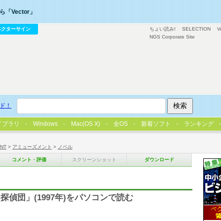
「Vector」
ベクターサイン
ちょい読み!
SELECTION
V
NGS Corporate Site
ド！
イブラリ
Windows
Mac(OS X)
全OS
新着ソフト
ランキング
/NT
>
アミューズメント
>
ノベル
コメント・評価
スクリーンショット
ダウンロード
偵団」(1997年)をパソコンで読む