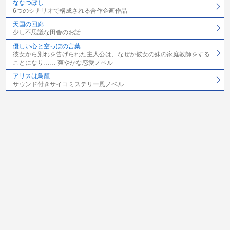
ななつぼし
6つのシナリオで構成される合作企画作品
天国の回廊
少し不思議な田舎のお話
優しい心と空っぽの言葉
彼女から別れを告げられた主人公は、なぜか彼女の妹の家庭教師をする
ことになり…… 爽やかな恋愛ノベル
アリスは鳥籠
サウンド付きサイコミステリー風ノベル