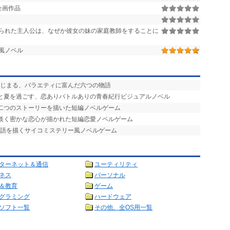
企画作品
られた主人公は、なぜか彼女の妹の家庭教師をすることに
風ノベル
はじまる、バラエティに富んだ六つの物語
ひと夏を過ごす、恋ありバトルありの青春紀行ビジュアルノベル
る二つのストーリーを描いた短編ノベルゲーム
の淡く密かな恋心が描かれた短編恋愛ノベルゲーム
物語を描くサイコミステリー風ノベルゲーム
ターネット＆通信
ユーティリティ
ネス
パーソナル
＆教育
ゲーム
グラミング
ハードウェア
ソフト一覧
その他、全OS用一覧