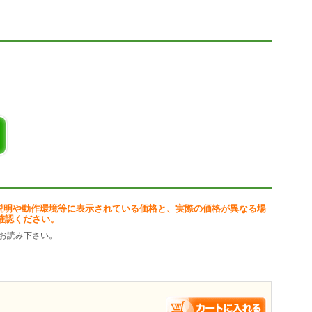
た。
見地からも、貴重な作品だ。
行記」に親しんでもらいたいと思い、このプログラムを作りました。
ボランティアの皆さんが著作権が切れた作品を誰もが自由に利用できる
すが、わざわざブラウザを使うのが重い。
きない、読めない。ブラウザでは目が疲れる、などの問題があります。
ことを目的に作りました。
しましたので、公開します。
このプログラムをダウンロードするだけでパソコンで読み始められま
ですが、わざわざ電子ブックを使わなくても、パソコンで同等以上のこ
説明や動作環境等に表示されている価格と、実際の価格が異なる場
確認ください。
お読み下さい。