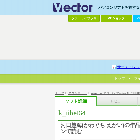
パソコンソフトを探すなら
ソフトライブラリ
PCショップ
サーチトレン
トップ
ラ
トップ
>
ダウンロード
>
Windows11/10/8/7/Vista/XP/2000
ソフト詳細
レビュー
k_tibet64
河口慧海(かわぐち えかい)の作品
ンで読む