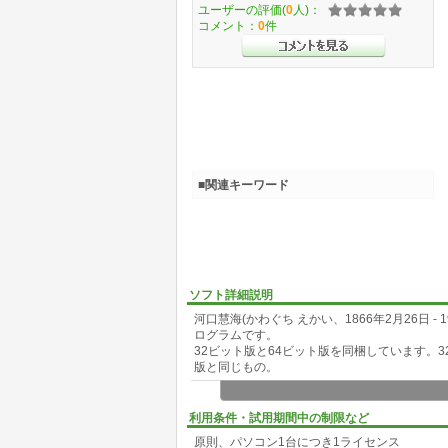
ユーザーの評価(
0
人)：
コメント：
0
件
■関連キーワード
ソフト詳細説明
河口慧海(かわぐち えかい、1866年2月26日 -
ログラムです。
32ビット版と64ビット版を同梱しています。
版と同じもの。
河口 慧海は、黄檗宗の僧侶。仏教学者にして
僧名は慧海仁広(えかいじんこう)。
利用条件・試用期間中の制限など
原則、パソコン1台につき1ライセンス
中国や日本に伝承されている漢語に音訳された