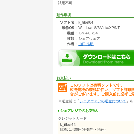
試用不可
の原典とチベット語訳の仏典入手を決意。
日本人として初めてチベットへの入国を果たし
動作環境
この「チベット旅行記」は、民俗学や歴史的な
ソフト名：
k_tibet64
動作OS：
Windows 8/7/Vista/XP/NT
日本人に、もっと河口慧海の作品「チベット旅
機種：
IBM-PC x64
元データは青空文庫にあります。青空文庫は、
種類：
シェアウェア
ように公開しているものです。
作者：
山口 浩明
詳しくは、本文末などをご参照ください。
ブラウザで青空文庫から直接読むことができま
インターネットが使えない環境ではアクセスで
そこで、軽快に、手軽に青空文庫の作品を読む
今回は、河口慧海作品を読むプログラムを作成
プログラムとデータが一緒になっているので、
お支払い
す。
このソフトは有料ソフトです。
最近電子ブックが徐々に普及し始めているよう
※消費税の増税に伴い、ソフト詳細
とができます。
合がございます。ご購入前に必ずご
興味のある人は、試しに使ってみて欲しい。
※送金前に「
シェアウェアの送金について
」を
シェアレジでのお支払い
クレジットカード
k_tibet64
価格: 1,430円(手数料・税込)