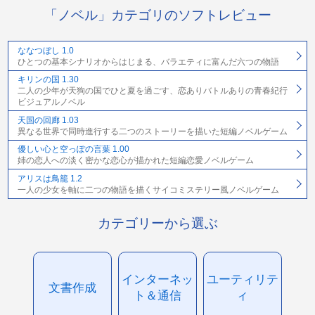
「ノベル」カテゴリのソフトレビュー
ななつぼし 1.0
ひとつの基本シナリオからはじまる、バラエティに富んだ六つの物語
キリンの国 1.30
二人の少年が天狗の国でひと夏を過ごす、恋ありバトルありの青春紀行
ビジュアルノベル
天国の回廊 1.03
異なる世界で同時進行する二つのストーリーを描いた短編ノベルゲーム
優しい心と空っぽの言葉 1.00
姉の恋人への淡く密かな恋心が描かれた短編恋愛ノベルゲーム
アリスは鳥籠 1.2
一人の少女を軸に二つの物語を描くサイコミステリー風ノベルゲーム
カテゴリーから選ぶ
インターネッ
ユーティリテ
文書作成
ト＆通信
ィ