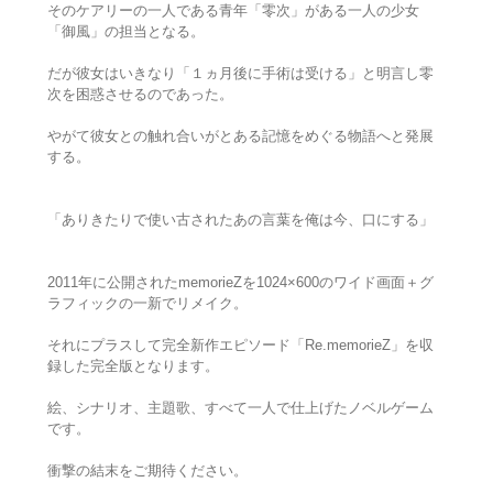
そのケアリーの一人である青年「零次」がある一人の少女
「御風」の担当となる。
だが彼女はいきなり「１ヵ月後に手術は受ける」と明言し零
次を困惑させるのであった。
やがて彼女との触れ合いがとある記憶をめぐる物語へと発展
する。
「ありきたりで使い古されたあの言葉を俺は今、口にする」
2011年に公開されたmemorieZを1024×600のワイド画面＋グ
ラフィックの一新でリメイク。
それにプラスして完全新作エピソード「Re.memorieZ」を収
録した完全版となります。
絵、シナリオ、主題歌、すべて一人で仕上げたノベルゲーム
です。
衝撃の結末をご期待ください。