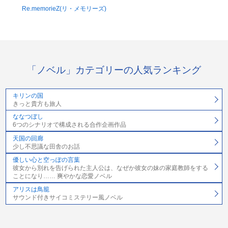
Re.memorieZ(リ・メモリーズ)
「ノベル」カテゴリーの人気ランキング
キリンの国
きっと貴方も旅人
ななつぼし
6つのシナリオで構成される合作企画作品
天国の回廊
少し不思議な田舎のお話
優しい心と空っぽの言葉
彼女から別れを告げられた主人公は、なぜか彼女の妹の家庭教師をする
ことになり…… 爽やかな恋愛ノベル
アリスは鳥籠
サウンド付きサイコミステリー風ノベル