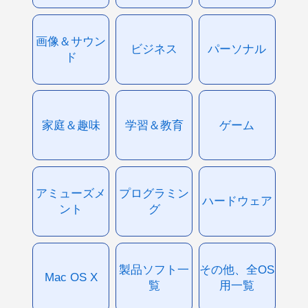
画像＆サウン
ビジネス
パーソナル
ド
家庭＆趣味
学習＆教育
ゲーム
アミューズメ
プログラミン
ハードウェア
ント
グ
製品ソフト一
その他、全OS
Mac OS X
覧
用一覧