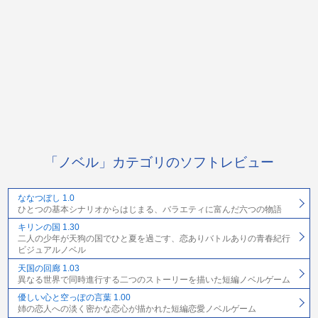
「ノベル」カテゴリのソフトレビュー
ななつぼし 1.0
ひとつの基本シナリオからはじまる、バラエティに富んだ六つの物語
キリンの国 1.30
二人の少年が天狗の国でひと夏を過ごす、恋ありバトルありの青春紀行
ビジュアルノベル
天国の回廊 1.03
異なる世界で同時進行する二つのストーリーを描いた短編ノベルゲーム
優しい心と空っぽの言葉 1.00
姉の恋人への淡く密かな恋心が描かれた短編恋愛ノベルゲーム