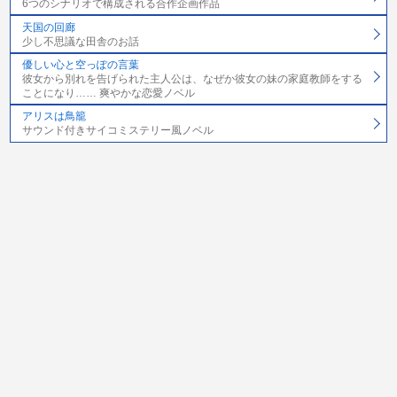
6つのシナリオで構成される合作企画作品
天国の回廊
少し不思議な田舎のお話
優しい心と空っぽの言葉
彼女から別れを告げられた主人公は、なぜか彼女の妹の家庭教師をする
ことになり…… 爽やかな恋愛ノベル
アリスは鳥籠
サウンド付きサイコミステリー風ノベル