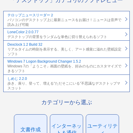
「デスクトップ」カテゴリのソフトレビュー
テロップニュースリーダー２
パソコンのデスクトップ上に最新ニュースをお届け！ニュースは音声で
読み上げ可能
LoneColor 2.0.0.77
デスクトップの背景をランダムな単色に切り替えられるソフト
Dexclock 1.2 Build 32
リアルタイムの時刻を表示する、美しく、アート感覚に溢れた壁紙設定
ソフト
Windows 7 Logon Background Changer 1.5.2
Windows 7の「ようこそ」画面の壁紙を、好みのものにカスタマイズで
きるソフト
しめじ 2.2.0
歩き、座り、登って、増える“ただそこにいる”不思議なデスクトップマ
スコット
カテゴリーから選ぶ
インターネッ
ユーティリテ
文書作成
ト＆通信
ィ