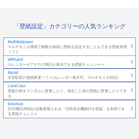
「壁紙設定」カテゴリーの人気ランキング
MultiWallpaper
マルチモニタ環境で複数の画面に壁紙を設定することもできる壁紙管理
ソフト
WPAutoII
カレンダーやアナログ時計が表示できる壁紙チェンジャー
Bgcall
非常駐型の壁紙変更ソフト(カレンダー表示可、マルチモニタ対応)
LoneColor
壁紙の色をランダムに変更したり、指定した色の壁紙に変更したりでき
る
Dexclock
日付/曜日/時刻が自動更新される「日時表示機能付き壁紙」を利用でき
る壁紙チェンジャ