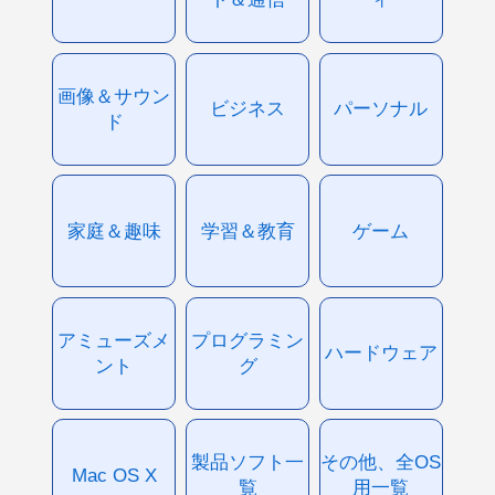
画像＆サウン
ビジネス
パーソナル
ド
家庭＆趣味
学習＆教育
ゲーム
アミューズメ
プログラミン
ハードウェア
ント
グ
製品ソフト一
その他、全OS
Mac OS X
覧
用一覧