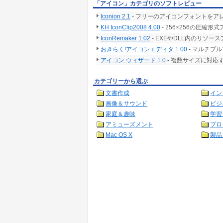
「アイコン」カテゴリのソフトレビュー
Iconion 2.1
- フリーのアイコンフォントを
KH IconClip2008 4.00
- 256×256の圧
IconRemaker 1.02
- EXEやDLL内のリソ
おきらく!アイコンエディタ 1.00
- マルチプ
アイコン ウィザード 1.0
- 複数サイズに対
カテゴリーから選ぶ
文書作成
イン
画像＆サウンド
ビジ
家庭＆趣味
学習
アミューズメント
プロ
Mac OS X
製品