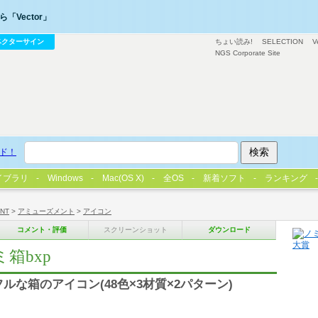
「Vector」
ベクターサイン
ちょい読み!
SELECTION
V
NGS Corporate Site
ド！
イブラリ
Windows
Mac(OS X)
全OS
新着ソフト
ランキング
/NT
>
アミューズメント
>
アイコン
コメント・評価
スクリーンショット
ダウンロード
箱bxp
な箱のアイコン(48色×3材質×2パターン)