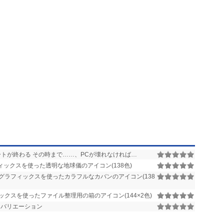
ートが終わる その時まで……、PCが壊れなければ…
ィックスを使った透明な地球儀のアイコン(138色)
Dグラフィックスを使ったカラフルなカバンのアイコン(138
ックスを使ったファイル整理用の箱のアイコン(144×2色)
バリエーション