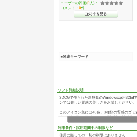
ユーザーの評価(
0
人)：
コメント：
0
件
■関連キーワード
ソフト詳細説明
3DCGで作られた新感覚のWindowsxp用32
ンでは難しい質感の美しさをお試しください。
このアイコン集には48色、3種類の質感のゴミ
す、それぞれのアイコンには32×32、16×1
に表示されます。
ゴミ箱のほかにフォルダアイコンにもどうぞ。
利用条件・試用期間中の制限など
シェアウェアですが、試用は無料、一旦ユーザ
使用に際しての一切の制限はありません
3Dアイコンシリーズにユーザー登録したもの