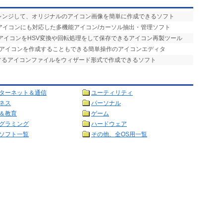
アレンジして、オリジナルのアイコン画像を簡単に作成できるソフト
縮形式アイコンにも対応した多機能アイコン/カーソル抽出・管理ソフト
ースアイコンをHSV変換や回転処理をして保存できるアイコン再製ツール
ルアイコンを作成することもできる簡単操作のアイコンエディタ
応するアイコンファイルをウィザード形式で作成できるソフト
ターネット＆通信
ユーティリティ
ネス
パーソナル
＆教育
ゲーム
グラミング
ハードウェア
ソフト一覧
その他、全OS用一覧