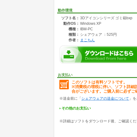
動作環境
ソフト名：
3Dアイコンシリーズ ゴミ箱bxp
動作OS：
Windows XP
機種：
IBM-PC
種類：
シェアウェア ：525円
作者：
まこちん
お支払い
このソフトは有料ソフトです。
※消費税の増税に伴い、ソフト詳細
合がございます。ご購入前に必ずご
※送金前に「
シェアウェアの送金について
」を
その他のお支払い
※詳細はソフトをダウンロード後、ご確認くだ