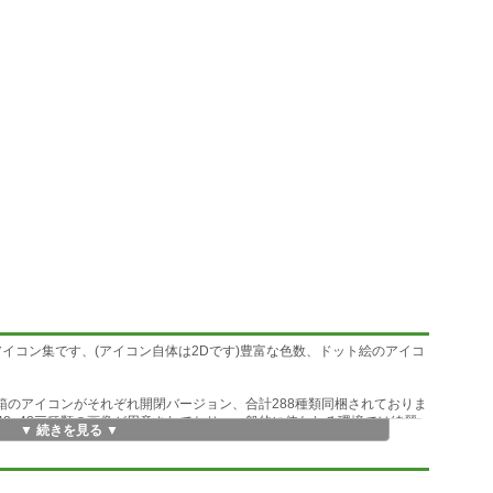
bitアイコン集です、(アイコン自体は2Dです)豊富な色数、ドット絵のアイコ
箱のアイコンがそれぞれ開閉バージョン、合計288種類同梱されておりま
6、48×48三種類の画像が用意されており、一般的に使われる環境では綺麗
▼ 続きを見る ▼
ー登録すれば、全ての
とみなされますので、まずはお気軽にお試しください。